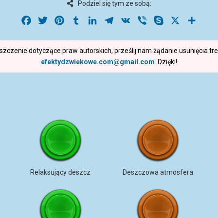
Podziel się tym ze sobą:
Facebook
Twitter
Pinterest
Tumblr
LinkedIn
Telegram
VK
Viber
Skype
X
Share
roszczenie dotyczące praw autorskich, prześlij nam żądanie usunięcia t
efektydzwiekowe.com@gmail.com
. Dzięki!
Relaksujący deszcz
Deszczowa atmosfera