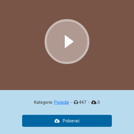
Kategorie:
Pogoda
-
447
-
0
Pobierać