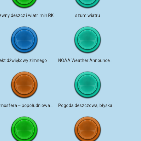
ewny deszcz i wiatr. min RK
szum wiatru
Efekt dźwiękowy zimnego wiatru
NOAA Weather Announcement
Atmosfera – popołudniowa burza na przedmieściach
Pogoda deszczowa, błyskawice, grzmoty