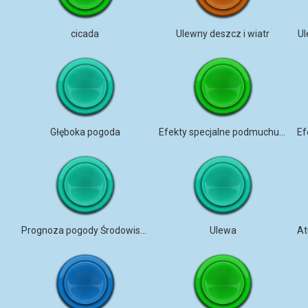
cicada
Ulewny deszcz i wiatr
Ul
Głęboka pogoda
Efekty specjalne podmuchu wiatru
Prognoza pogody Środowisko Kanada
Ulewa