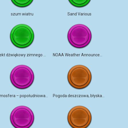
szum wiatru
Sand Various
Efekt dźwiękowy zimnego wiatru
NOAA Weather Announcement
Atmosfera – popołudniowa burza na przedmieściach
Pogoda deszczowa, błyskawice, grzmoty