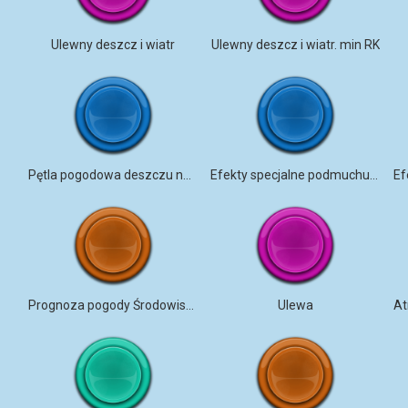
Ulewny deszcz i wiatr
Ulewny deszcz i wiatr. min RK
Pętla pogodowa deszczu na parasolu
Efekty specjalne podmuchu wiatru
Prognoza pogody Środowisko Kanada
Ulewa