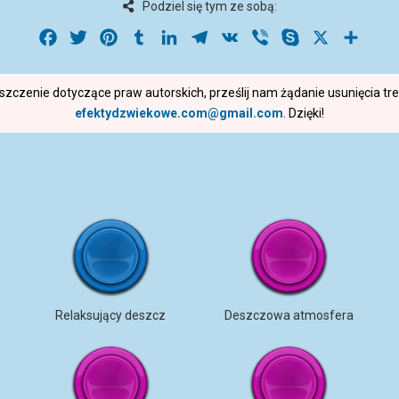
Podziel się tym ze sobą:
Facebook
Twitter
Pinterest
Tumblr
LinkedIn
Telegram
VK
Viber
Skype
X
Share
roszczenie dotyczące praw autorskich, prześlij nam żądanie usunięcia t
efektydzwiekowe.com@gmail.com
. Dzięki!
Relaksujący deszcz
Deszczowa atmosfera