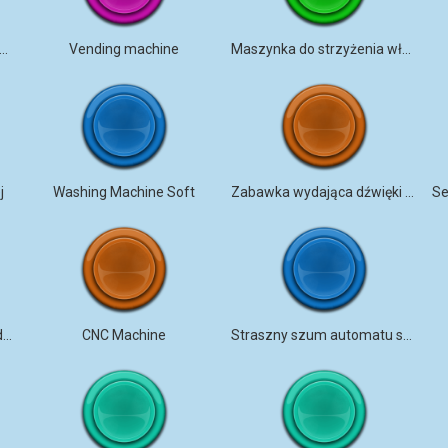
l maszynowy przemysłowy
Vending machine
Maszynka do strzyżenia włosów
j
Washing Machine Soft
Zabawka wydająca dźwięki zwierząt
dźwięk bębnów automatu do gry
CNC Machine
Straszny szum automatu sprzedażowego