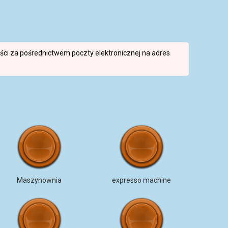
reści za pośrednictwem poczty elektronicznej na adres
Maszynownia
expresso machine