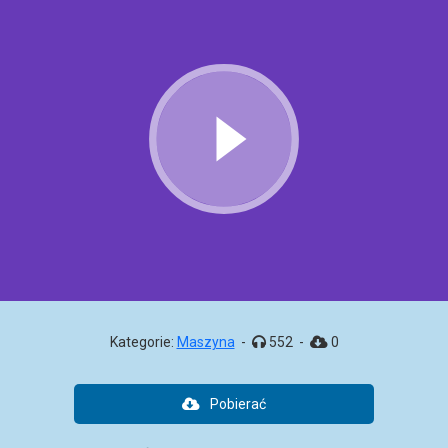
Kategorie:
Maszyna
-
552
-
0
Pobierać