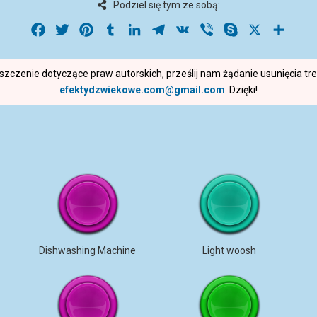
Podziel się tym ze sobą:
Facebook
Twitter
Pinterest
Tumblr
LinkedIn
Telegram
VK
Viber
Skype
X
Share
roszczenie dotyczące praw autorskich, prześlij nam żądanie usunięcia t
efektydzwiekowe.com@gmail.com
. Dzięki!
Dishwashing Machine
Light woosh