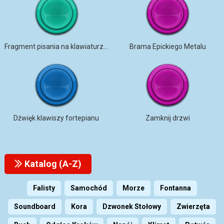
Fragment pisania na klawiaturze komputera mono [pętla]
Brama Epickiego Metalu
Dźwięk klawiszy fortepianu
Zamknij drzwi
Katalog (A-Z)
Falisty
Samochód
Morze
Fontanna
Soundboard
Kora
Dzwonek Stołowy
Zwierzęta