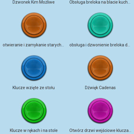
Dzwonek Kim Możliwe
Obsługa breloka na blacie kuchennym
otwieranie i zamykanie starych skrzypiących drzwi na korytarzu
obsługa i dzwonienie breloka do mieszkania
Klucze wzięte ze stołu
Dźwięk Cadenas
Klucze w rękach i na stole
Otwórz drzwi wejściowe kluczami