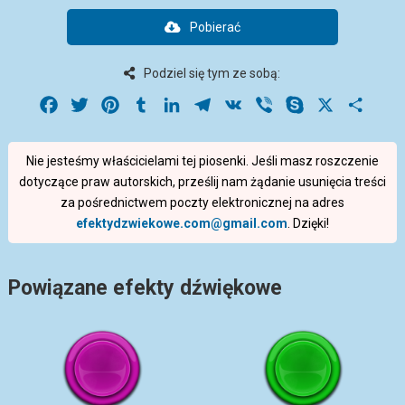
Pobierać
Podziel się tym ze sobą:
Facebook
Twitter
Pinterest
Tumblr
LinkedIn
Telegram
VK
Viber
Skype
X
Share
Nie jesteśmy właścicielami tej piosenki. Jeśli masz roszczenie
dotyczące praw autorskich, prześlij nam żądanie usunięcia treści
za pośrednictwem poczty elektronicznej na adres
efektydzwiekowe.com@gmail.com
. Dzięki!
Powiązane efekty dźwiękowe