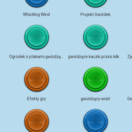
Whistling Wind
Projekt Gwizdek
Ogródek z ptakami gwiżdżącymi
gwiżdżące kaczki przez kilka minut
Efekty gry
gwiżdżący wiatr