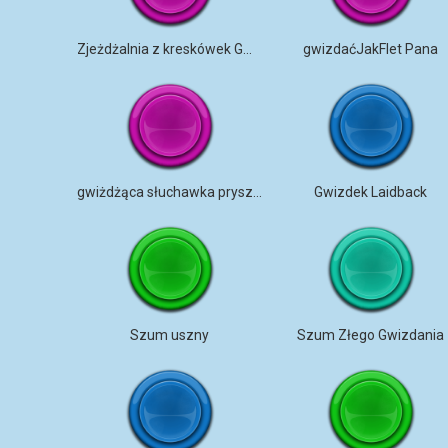
Zjeżdżalnia z kreskówek Gwizdek w górę
gwizdaćJakFlet Pana
gwiżdżąca słuchawka prysznicowa
Gwizdek Laidback
Szum uszny
Szum Złego Gwizdania