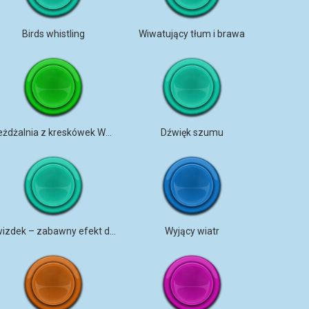
Birds whistling
Wiwatujący tłum i brawa
Zjeżdżalnia z kreskówek Whistle Down
Dźwięk szumu
Gwizdek – zabawny efekt dźwiękowy
Wyjący wiatr