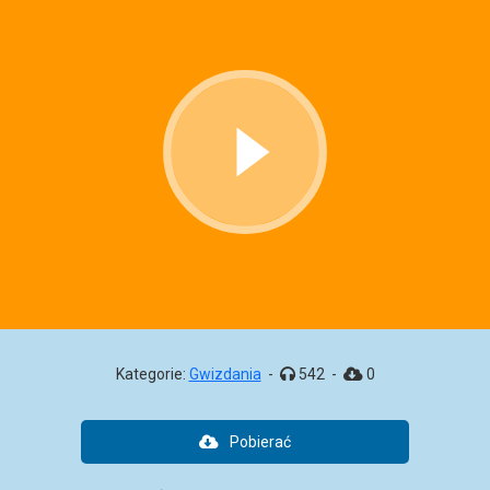
Kategorie:
Gwizdania
-
542
-
0
Pobierać