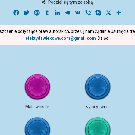
Podziel się tym ze sobą:
Facebook
Twitter
Pinterest
Tumblr
LinkedIn
Telegram
VK
Viber
Skype
X
Share
roszczenie dotyczące praw autorskich, prześlij nam żądanie usunięcia t
efektydzwiekowe.com@gmail.com
. Dzięki!
Male whistle
wyjący_wiatr