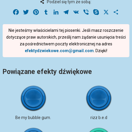
Podziel się tym ze sobą:
Facebook
Twitter
Pinterest
Tumblr
LinkedIn
Telegram
VK
Viber
Skype
X
Share
Nie jesteśmy właścicielami tej piosenki. Jeśli masz roszczenie
dotyczące praw autorskich, prześlij nam żądanie usunięcia treści
za pośrednictwem poczty elektronicznej na adres
efektydzwiekowe.com@gmail.com
. Dzięki!
Powiązane efekty dźwiękowe
Be my bubble gum.
rizz b.e.d