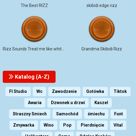
The Best RIZZ
skibidi edge rizz
Rizz Sounds Treat me like white T
Grandma Skibidi Rizz
Katalog (A-Z)
Fl Studio
Wc
Zawodzenie
Gotówka
Tiktok
Awaria
Dzwonek u drzwi
Kaszel
Straszny Smiech
Samochód
śmiechu
Funt
Zmywarka
Wino
Pop
Pierdnięcie
Vital