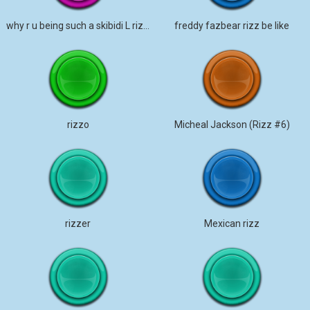
why r u being such a skibidi L rizz gyatt
freddy fazbear rizz be like
rizzo
Micheal Jackson (Rizz #6)
rizzer
Mexican rizz