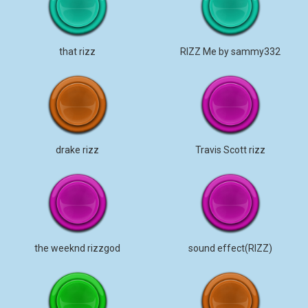
that rizz
RIZZ Me by sammy332
drake rizz
Travis Scott rizz
the weeknd rizzgod
sound effect(RIZZ)