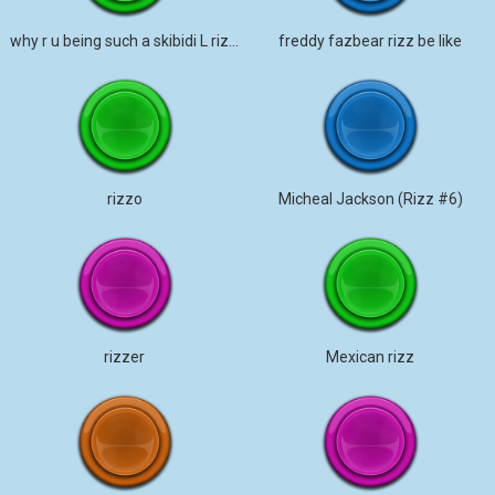
why r u being such a skibidi L rizz gyatt
freddy fazbear rizz be like
rizzo
Micheal Jackson (Rizz #6)
rizzer
Mexican rizz