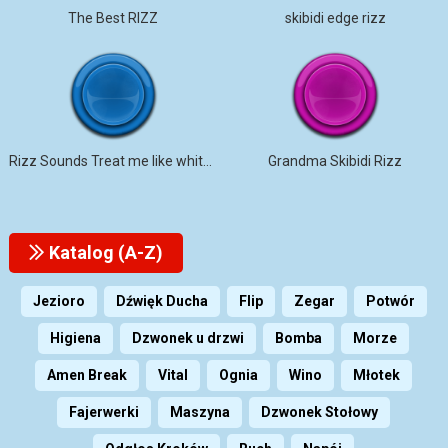
The Best RIZZ
skibidi edge rizz
Rizz Sounds Treat me like white T
Grandma Skibidi Rizz
Katalog (A-Z)
Jezioro
Dźwięk Ducha
Flip
Zegar
Potwór
Higiena
Dzwonek u drzwi
Bomba
Morze
Amen Break
Vital
Ognia
Wino
Młotek
Fajerwerki
Maszyna
Dzwonek Stołowy