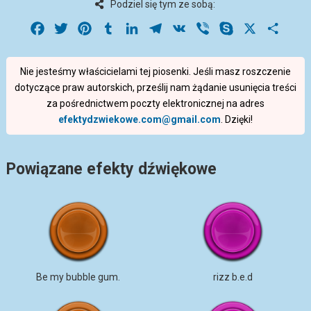
Podziel się tym ze sobą:
Facebook
Twitter
Pinterest
Tumblr
LinkedIn
Telegram
VK
Viber
Skype
X
Share
Nie jesteśmy właścicielami tej piosenki. Jeśli masz roszczenie
dotyczące praw autorskich, prześlij nam żądanie usunięcia treści
za pośrednictwem poczty elektronicznej na adres
efektydzwiekowe.com@gmail.com
. Dzięki!
Powiązane efekty dźwiękowe
Be my bubble gum.
rizz b.e.d