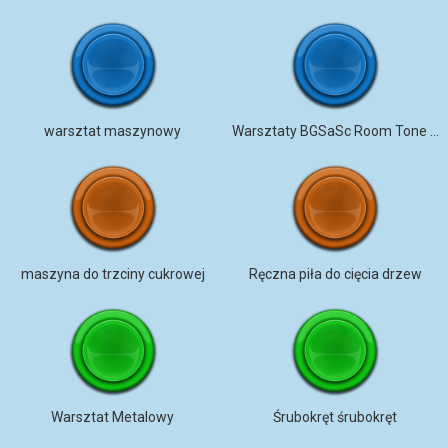
warsztat maszynowy
Warsztaty BGSaSc Room Tone Zegar brzęczący od ptaków tyka
maszyna do trzciny cukrowej
Ręczna piła do cięcia drzew
Warsztat Metalowy
Śrubokręt śrubokręt