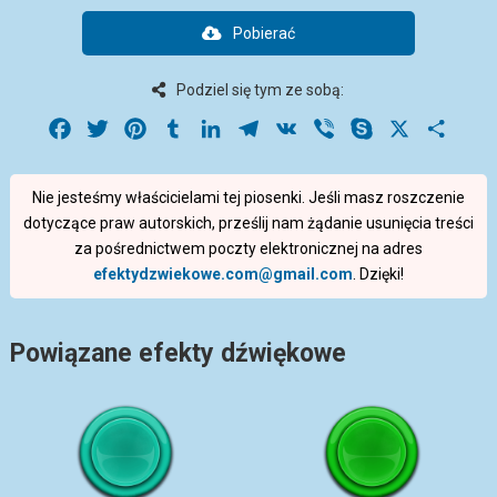
Pobierać
Podziel się tym ze sobą:
Facebook
Twitter
Pinterest
Tumblr
LinkedIn
Telegram
VK
Viber
Skype
X
Share
Nie jesteśmy właścicielami tej piosenki. Jeśli masz roszczenie
dotyczące praw autorskich, prześlij nam żądanie usunięcia treści
za pośrednictwem poczty elektronicznej na adres
efektydzwiekowe.com@gmail.com
. Dzięki!
Powiązane efekty dźwiękowe