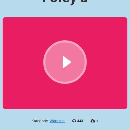
Kategorie:
Warsztat
-
444
-
1