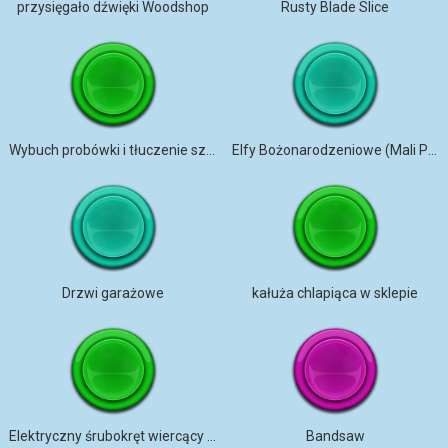
przysięgało dźwięki Woodshop
Rusty Blade Slice
Wybuch probówki i tłuczenie szkła x wolniej
Elfy Bożonarodzeniowe (Mali Pomocnicy Świętego Mikołaja)
Drzwi garażowe
kałuża chlapiąca w sklepie
Elektryczny śrubokręt wiercący metal
Bandsaw