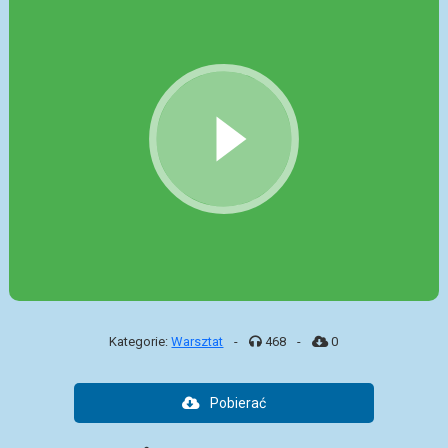
Kategorie:
Warsztat
-
468
-
0
Pobierać