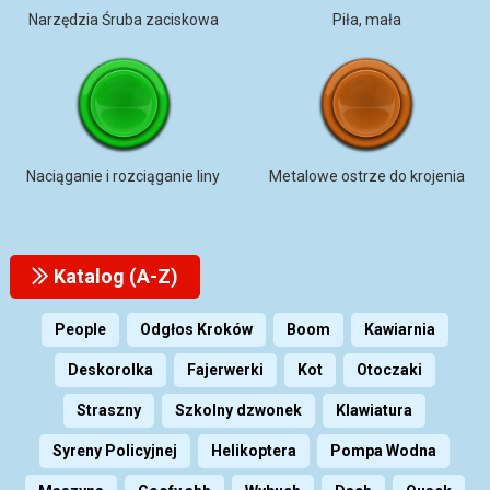
Narzędzia Śruba zaciskowa
Piła, mała
Naciąganie i rozciąganie liny
Metalowe ostrze do krojenia
Katalog (A-Z)
People
Odgłos Kroków
Boom
Kawiarnia
Deskorolka
Fajerwerki
Kot
Otoczaki
Straszny
Szkolny dzwonek
Klawiatura
Syreny Policyjnej
Helikoptera
Pompa Wodna