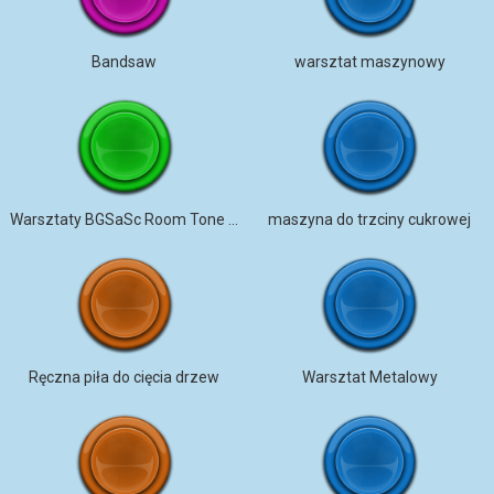
Bandsaw
warsztat maszynowy
Warsztaty BGSaSc Room Tone Zegar brzęczący od ptaków tyka
maszyna do trzciny cukrowej
Ręczna piła do cięcia drzew
Warsztat Metalowy