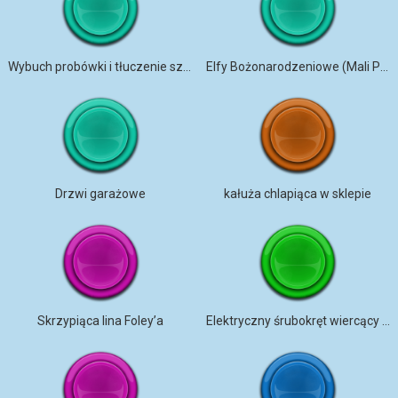
Wybuch probówki i tłuczenie szkła x wolniej
Elfy Bożonarodzeniowe (Mali Pomocnicy Świętego Mikołaja)
Drzwi garażowe
kałuża chlapiąca w sklepie
Skrzypiąca lina Foley’a
Elektryczny śrubokręt wiercący metal