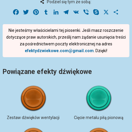
Podziel się tym ze sobą:
Facebook
Twitter
Pinterest
Tumblr
LinkedIn
Telegram
VK
Viber
Skype
X
Share
Nie jesteśmy właścicielami tej piosenki. Jeśli masz roszczenie
dotyczące praw autorskich, prześlij nam żądanie usunięcia treści
za pośrednictwem poczty elektronicznej na adres
efektydzwiekowe.com@gmail.com
. Dzięki!
Powiązane efekty dźwiękowe
Zestaw dźwięków wentylacji
Cięcie metalu piłą pionową