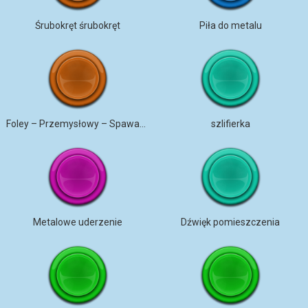
Śrubokręt śrubokręt
Piła do metalu
Foley – Przemysłowy – Spawacz szlifujący stal szlifierką kątową
szlifierka
Metalowe uderzenie
Dźwięk pomieszczenia