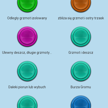
Odległy grzmot izolowany
zbliża się grzmot i ostry trzask
Ulewny deszcz, długie grzmoty w Dubrowniku
Grzmot i deszcz
Daleki piorun lub wybuch
Burza Gromu