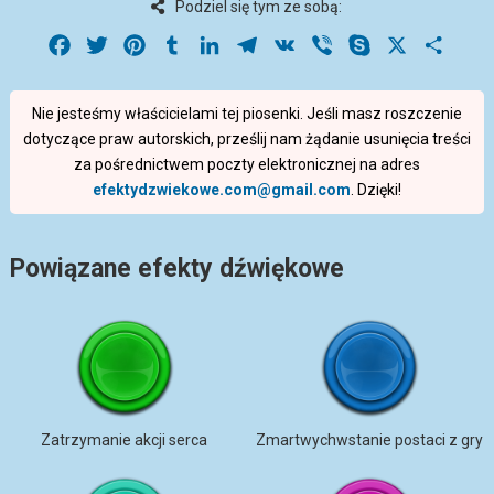
Podziel się tym ze sobą:
Facebook
Twitter
Pinterest
Tumblr
LinkedIn
Telegram
VK
Viber
Skype
X
Share
Nie jesteśmy właścicielami tej piosenki. Jeśli masz roszczenie
dotyczące praw autorskich, prześlij nam żądanie usunięcia treści
za pośrednictwem poczty elektronicznej na adres
efektydzwiekowe.com@gmail.com
. Dzięki!
Powiązane efekty dźwiękowe
Zatrzymanie akcji serca
Zmartwychwstanie postaci z gry