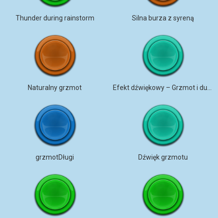
Thunder during rainstorm
Silna burza z syreną
Naturalny grzmot
Efekt dźwiękowy – Grzmot i dudnienie
grzmotDługi
Dźwięk grzmotu