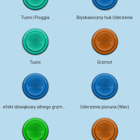
Tuoni i Pioggia
Błyskawiczny huk Uderzenie
Tuoni
Grzmot
efekt dźwiękowy silnego grzmotu – brak praw autorskich
Uderzenie pioruna (Wav)