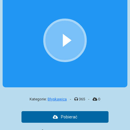
Kategorie:
Błyskawica
-
365
-
0
Pobierać