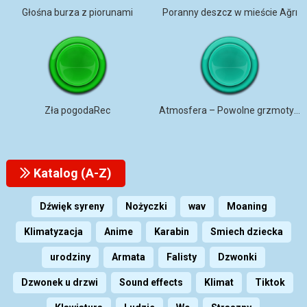
Głośna burza z piorunami
Poranny deszcz w mieście Ağrı
Zła pogodaRec
Atmosfera – Powolne grzmoty z cykaniem świerszczy i bardzo lekki deszcz
Katalog (A-Z)
Dźwięk syreny
Nożyczki
wav
Moaning
Klimatyzacja
Anime
Karabin
Smiech dziecka
urodziny
Armata
Falisty
Dzwonki
Dzwonek u drzwi
Sound effects
Klimat
Tiktok