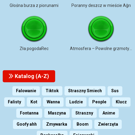
Głośna burza z piorunami
Poranny deszcz w mieście Ağrı
Zła pogodaRec
Atmosfera – Powolne grzmoty z cykaniem świerszczy i bardzo lekki deszcz
Katalog (A-Z)
Falowanie
Tiktok
Straszny Smiech
Sus
Falisty
Kot
Wanna
Ludzie
People
Klucz
Fontanna
Maszyna
Straszny
Anime
Goofy ahh
Zmywarka
Boom
Zwierzęta