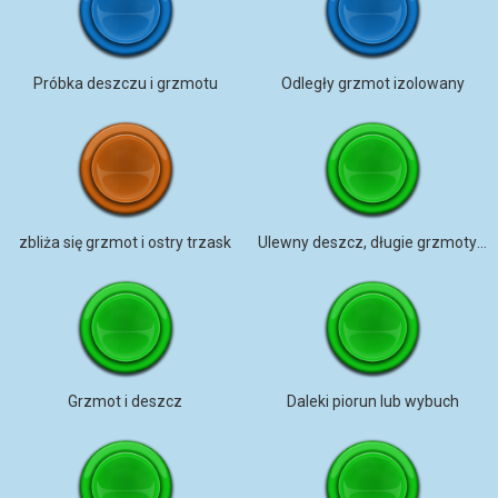
Próbka deszczu i grzmotu
Odległy grzmot izolowany
zbliża się grzmot i ostry trzask
Ulewny deszcz, długie grzmoty w Dubrowniku
Grzmot i deszcz
Daleki piorun lub wybuch