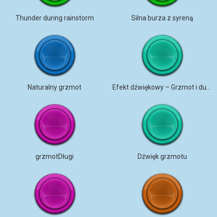
Thunder during rainstorm
Silna burza z syreną
Naturalny grzmot
Efekt dźwiękowy – Grzmot i dudnienie
grzmotDługi
Dźwięk grzmotu