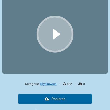
Kategorie:
Błyskawica
-
422
-
0
Pobierać