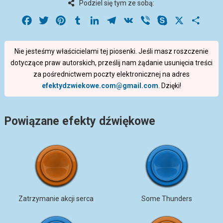
Podziel się tym ze sobą:
Facebook
Twitter
Pinterest
Tumblr
LinkedIn
Telegram
VK
Viber
Skype
X
Share
Nie jesteśmy właścicielami tej piosenki. Jeśli masz roszczenie
dotyczące praw autorskich, prześlij nam żądanie usunięcia treści
za pośrednictwem poczty elektronicznej na adres
efektydzwiekowe.com@gmail.com
. Dzięki!
Powiązane efekty dźwiękowe
Zatrzymanie akcji serca
Some Thunders