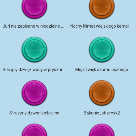
Juri nie zapisane w niedzielne popołudnie
Nocny klimat wiejskiego kempingu Nowa Zeala
Bieżący dźwięk wody w prysznicu w łazience ze stałym strumieniem
Mój dźwięk szumu usznego
Straszny dzwon kościelny
Bąkanie_strumyk2