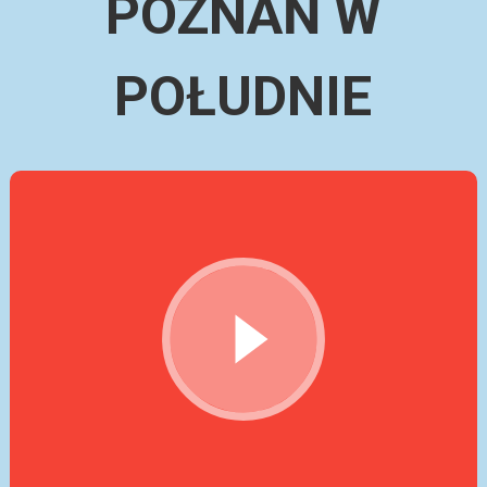
POZNAŃ W
POŁUDNIE