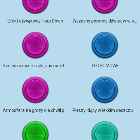
Efekt dźwiękowy Harp Down
Wczesny poranny dźwięk w wiosce
Szeleszczące krzaki, suszone liście 1
TŁO FILMOWE
Atmosfera tła grozy dla chwil pełnych napięcia
Pieszy idący w lekkim deszczu – miejski klimat i ruch uliczny