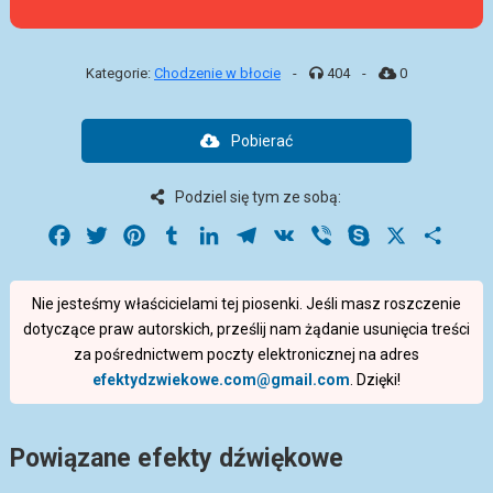
Kategorie:
Chodzenie w błocie
-
404
-
0
Pobierać
Podziel się tym ze sobą:
Facebook
Twitter
Pinterest
Tumblr
LinkedIn
Telegram
VK
Viber
Skype
X
Share
Nie jesteśmy właścicielami tej piosenki. Jeśli masz roszczenie
dotyczące praw autorskich, prześlij nam żądanie usunięcia treści
za pośrednictwem poczty elektronicznej na adres
efektydzwiekowe.com@gmail.com
. Dzięki!
Powiązane efekty dźwiękowe