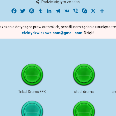
Podziel się tym ze sobą:
Facebook
Twitter
Pinterest
Tumblr
LinkedIn
Telegram
VK
Viber
Skype
X
Share
roszczenie dotyczące praw autorskich, prześlij nam żądanie usunięcia t
efektydzwiekowe.com@gmail.com
. Dzięki!
Tribal Drums EFX
steel drums