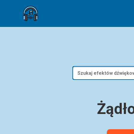
Żądło