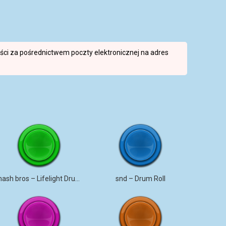
reści za pośrednictwem poczty elektronicznej na adres
smash bros – Lifelight Drum and bass remix
snd – Drum Roll