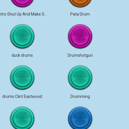
Metro Shut Up And Make Some Drums
Pata Drum
duck drums
Drumshotgun
drums Clint Eastwood
Drumming