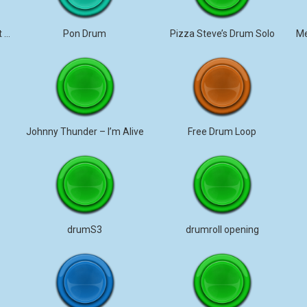
Short Drum Roll and Impact Crash
Pon Drum
Pizza Steve’s Drum Solo
Johnny Thunder – I’m Alive
Free Drum Loop
drumS3
drumroll opening