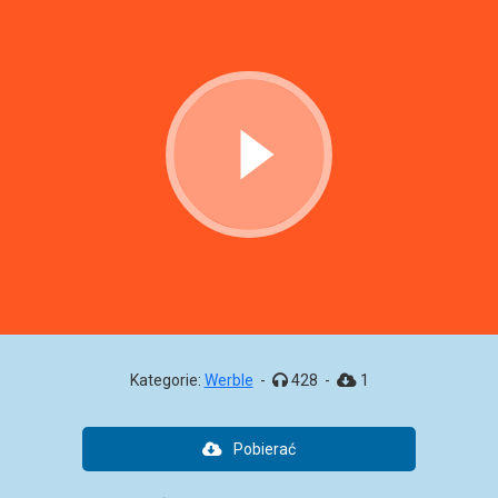
Kategorie:
Werble
-
428
-
1
Pobierać