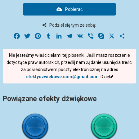
Pobierać
Podziel się tym ze sobą:
Facebook
Twitter
Pinterest
Tumblr
LinkedIn
Telegram
VK
Viber
Skype
X
Share
Nie jesteśmy właścicielami tej piosenki. Jeśli masz roszczenie
dotyczące praw autorskich, prześlij nam żądanie usunięcia treści
za pośrednictwem poczty elektronicznej na adres
efektydzwiekowe.com@gmail.com
. Dzięki!
Powiązane efekty dźwiękowe