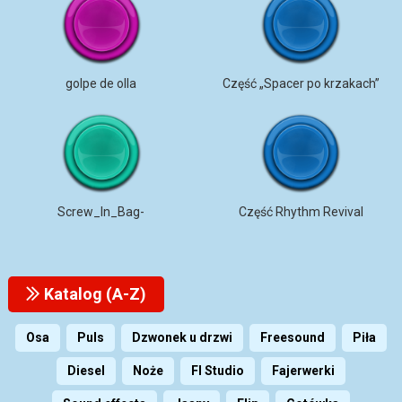
golpe de olla
Część „Spacer po krzakach”
Screw_In_Bag-
Część Rhythm Revival
Katalog (A-Z)
Osa
Puls
Dzwonek u drzwi
Freesound
Piła
Diesel
Noże
Fl Studio
Fajerwerki