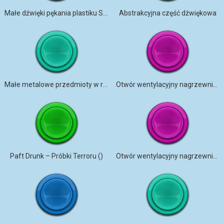
Małe dźwięki pękania plastiku SFX
Abstrakcyjna część dźwiękowa
Małe metalowe przedmioty w ruchu
Otwór wentylacyjny nagrzewnicy uderzył w wyższą część
Paft Drunk – Próbki Terroru ()
Otwór wentylacyjny nagrzewnicy uderzył w dolną część