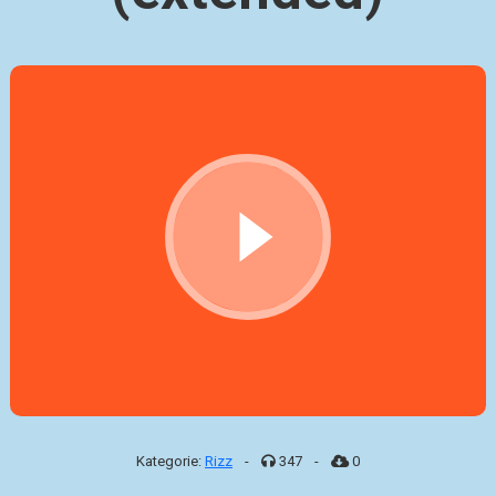
Kategorie:
Rizz
-
347
-
0