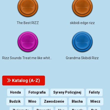
The Best RIZZ
skibidi edge rizz
Rizz Sounds Treat me like white T
Grandma Skibidi Rizz
Katalog (A-Z)
Honda
Fotografia
Syreny Policyjnej
Falisty
Budzik
Wino
Zawodzenie
Blacha
Miecz