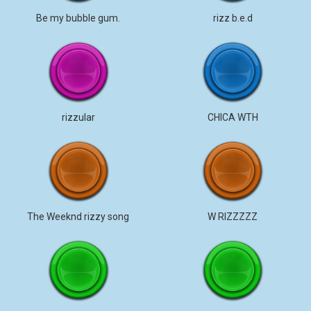
Be my bubble gum.
rizz b.e.d
rizzular
CHICA WTH
The Weeknd rizzy song
W RIZZZZZ