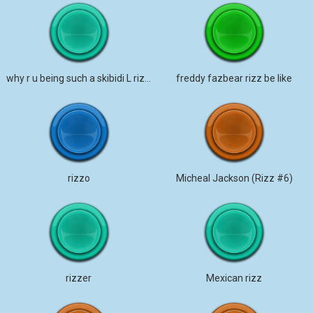
why r u being such a skibidi L rizz gyatt
freddy fazbear rizz be like
rizzo
Micheal Jackson (Rizz #6)
rizzer
Mexican rizz