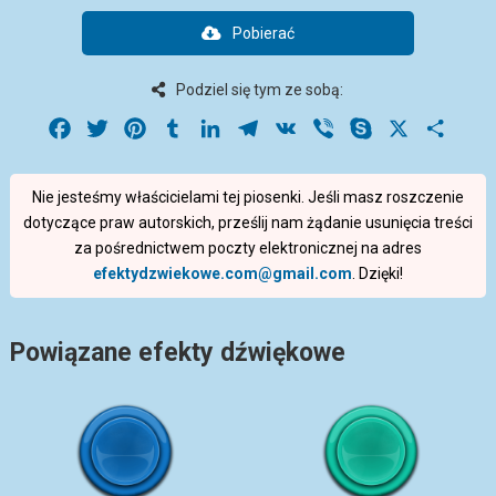
Pobierać
Podziel się tym ze sobą:
Facebook
Twitter
Pinterest
Tumblr
LinkedIn
Telegram
VK
Viber
Skype
X
Share
Nie jesteśmy właścicielami tej piosenki. Jeśli masz roszczenie
dotyczące praw autorskich, prześlij nam żądanie usunięcia treści
za pośrednictwem poczty elektronicznej na adres
efektydzwiekowe.com@gmail.com
. Dzięki!
Powiązane efekty dźwiękowe