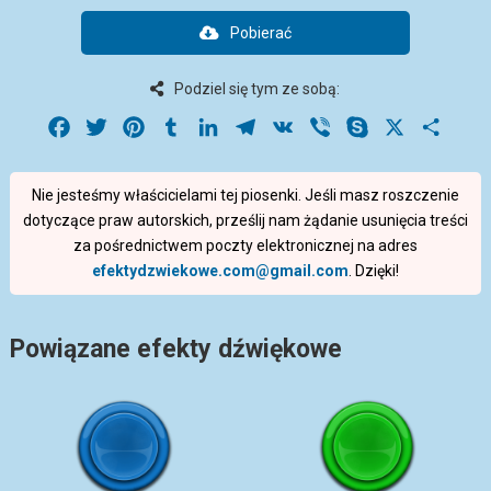
Pobierać
Podziel się tym ze sobą:
Facebook
Twitter
Pinterest
Tumblr
LinkedIn
Telegram
VK
Viber
Skype
X
Share
Nie jesteśmy właścicielami tej piosenki. Jeśli masz roszczenie
dotyczące praw autorskich, prześlij nam żądanie usunięcia treści
za pośrednictwem poczty elektronicznej na adres
efektydzwiekowe.com@gmail.com
. Dzięki!
Powiązane efekty dźwiękowe