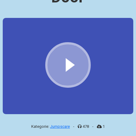
Kategorie:
Jumpscare
-
478
-
1