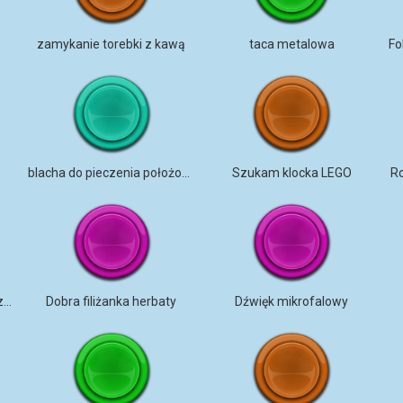
zamykanie torebki z kawą
taca metalowa
blacha do pieczenia położona
Szukam klocka LEGO
R
Mikser KitchenAid do mieszania ciasta chlebowego
Dobra filiżanka herbaty
Dźwięk mikrofalowy