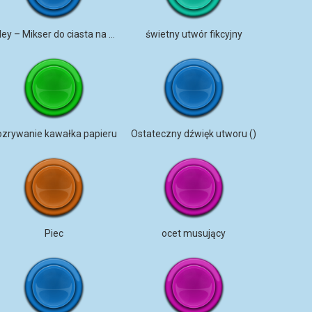
Foley – Mikser do ciasta na wolnych obrotach
świetny utwór fikcyjny
ozrywanie kawałka papieru
Ostateczny dźwięk utworu ()
Piec
ocet musujący