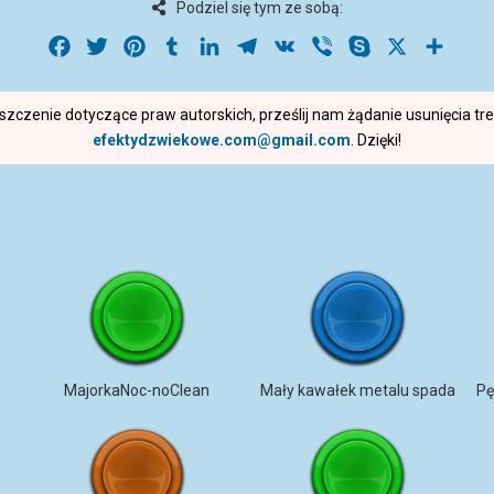
Podziel się tym ze sobą:
Facebook
Twitter
Pinterest
Tumblr
LinkedIn
Telegram
VK
Viber
Skype
X
Share
roszczenie dotyczące praw autorskich, prześlij nam żądanie usunięcia t
efektydzwiekowe.com@gmail.com
. Dzięki!
MajorkaNoc-noClean
Mały kawałek metalu spada