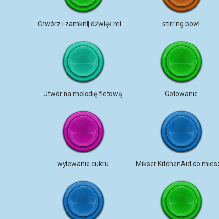
Otwórz i zamknij dźwięk mikrofalówki
stirring bowl
Utwór na melodię fletową
Gotowanie
wylewanie cukru