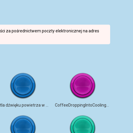
reści za pośrednictwem poczty elektronicznej na adres
Pętla dźwięku powietrza w piecu Mel
CoffeeDroppingIntoCoolingBin