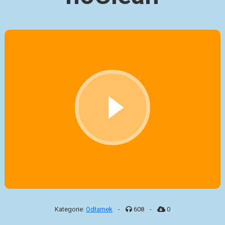
Kategorie:
Odłamek
-
608
-
0