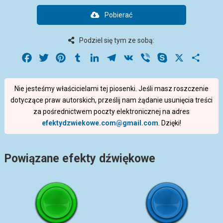
Pobierać
Podziel się tym ze sobą:
Facebook
Twitter
Pinterest
Tumblr
LinkedIn
Telegram
VK
Viber
Skype
X
Share
Nie jesteśmy właścicielami tej piosenki. Jeśli masz roszczenie
dotyczące praw autorskich, prześlij nam żądanie usunięcia treści
za pośrednictwem poczty elektronicznej na adres
efektydzwiekowe.com@gmail.com
. Dzięki!
Powiązane efekty dźwiękowe