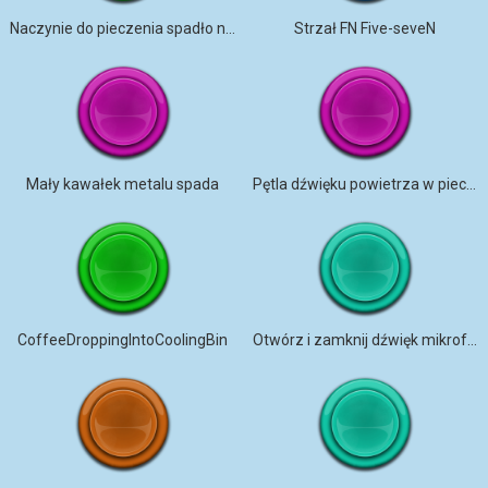
Naczynie do pieczenia spadło na podłogę
Strzał FN Five-seveN
Mały kawałek metalu spada
Pętla dźwięku powietrza w piecu Mel
CoffeeDroppingIntoCoolingBin
Otwórz i zamknij dźwięk mikrofalówki