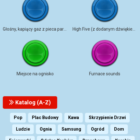
Głośny, kapiący gaz z pieca parowego
High Five (z dodanym dźwiękiem)
Miejsce na ognisko
Furnace sounds
Katalog (A-Z)
Pop
Plac Budowy
Kawa
Skrzypienie Drzwi
Ludzie
Ognia
Samsung
Ogród
Dom