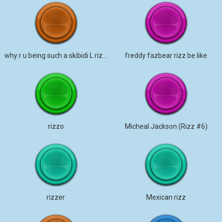
why r u being such a skibidi L rizz gyatt
freddy fazbear rizz be like
rizzo
Micheal Jackson (Rizz #6)
rizzer
Mexican rizz