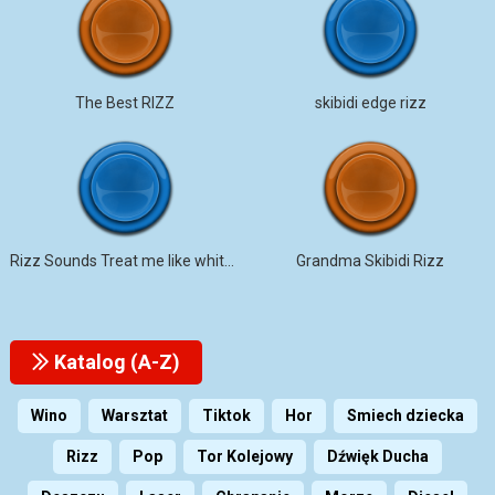
The Best RIZZ
skibidi edge rizz
Rizz Sounds Treat me like white T
Grandma Skibidi Rizz
Katalog (A-Z)
Wino
Warsztat
Tiktok
Hor
Smiech dziecka
Rizz
Pop
Tor Kolejowy
Dźwięk Ducha