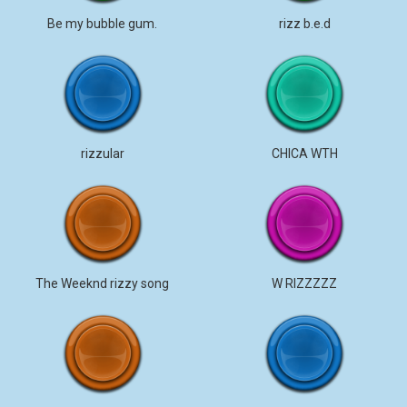
Be my bubble gum.
rizz b.e.d
rizzular
CHICA WTH
The Weeknd rizzy song
W RIZZZZZ