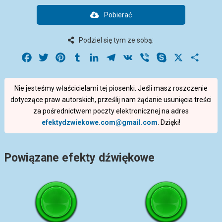
Pobierać
Podziel się tym ze sobą:
Facebook
Twitter
Pinterest
Tumblr
LinkedIn
Telegram
VK
Viber
Skype
X
Share
Nie jesteśmy właścicielami tej piosenki. Jeśli masz roszczenie
dotyczące praw autorskich, prześlij nam żądanie usunięcia treści
za pośrednictwem poczty elektronicznej na adres
efektydzwiekowe.com@gmail.com
. Dzięki!
Powiązane efekty dźwiękowe