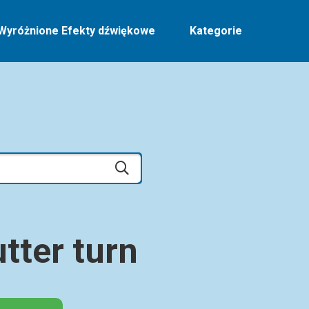
Wyróżnione Efekty dźwiękowe
Kategorie
tter turn