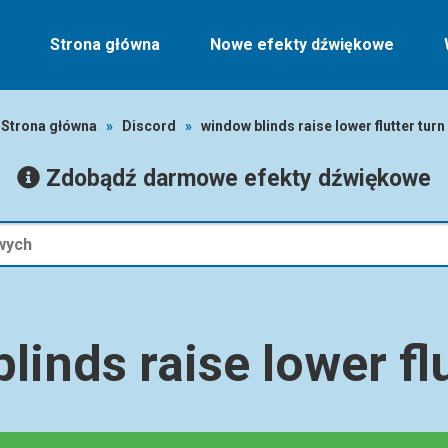
Strona główna
Nowe efekty dźwiękowe
Strona główna
»
Discord
»
window blinds raise lower flutter turn
Zdobądź darmowe efekty dźwiękowe
linds raise lower flu