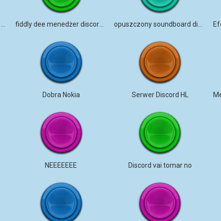
rzadkie wzmocnienie basu w rozmowach discord
fiddly dee menedżer discorda
opuszczony soundboard discorda
Dobra Nokia
Serwer Discord HL
NEEEEEEE
Discord vai tomar no