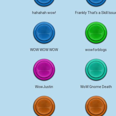
hahahah wow!
Frankly That’s a Skill Issu
WOW WOW WOW
wowforblogs
WowJustin
WoW Gnome Death