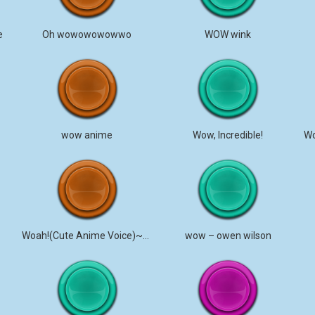
e
Oh wowowowowwo
WOW wink
wow anime
Wow, Incredible!
Woah!(Cute Anime Voice)~MagicalMysticVA
wow – owen wilson