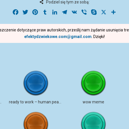
Podziel się tym ze sobą:
Facebook
Twitter
Pinterest
Tumblr
LinkedIn
Telegram
VK
Viber
Skype
X
Share
roszczenie dotyczące praw autorskich, prześlij nam żądanie usunięcia t
efektydzwiekowe.com@gmail.com
. Dzięki!
HOOHAHOO WOWOW
ready to work – human peasant
wow meme