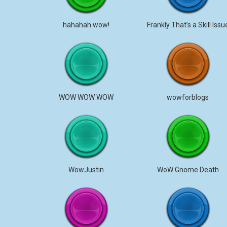
hahahah wow!
Frankly That’s a Skill Issu
WOW WOW WOW
wowforblogs
WowJustin
WoW Gnome Death