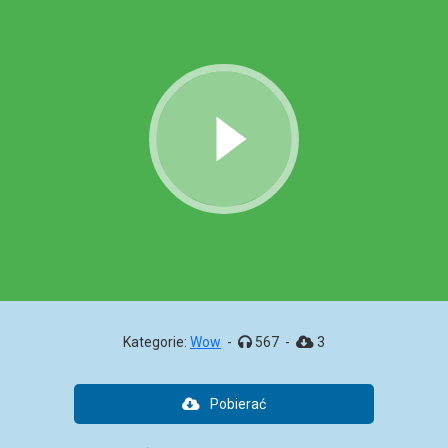
Kategorie:
Wow
-
567
-
3
Pobierać