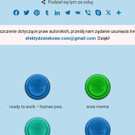
Podziel się tym ze sobą:
Facebook
Twitter
Pinterest
Tumblr
LinkedIn
Telegram
VK
Viber
Skype
X
Share
roszczenie dotyczące praw autorskich, prześlij nam żądanie usunięcia t
efektydzwiekowe.com@gmail.com
. Dzięki!
HOOHAHOO WOWOW
ready to work – human peasant
wow meme