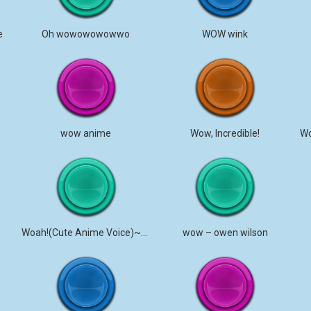
e
Oh wowowowowwo
WOW wink
wow anime
Wow, Incredible!
Woah!(Cute Anime Voice)~MagicalMysticVA
wow – owen wilson