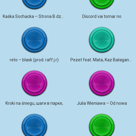
Kaśka Sochacka – Strona B dzwonek na telefon
Discord vai tomar no
reto – blask (prod. raff j.r)
Pezet feat. Mata, Kaz Bałagane – Plan B
Kroki na śniegu, шаги в парке,
Julia Wieniawa – Od nowa