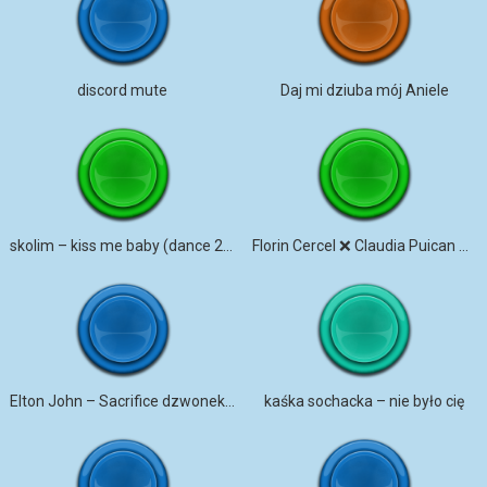
discord mute
​Daj mi dziuba mój Aniele
skolim – kiss me baby (dance 2 disco remix)
Florin Cercel ❌️ Claudia Puican – Cati bani am pierdut la viata mea
Elton John – Sacrifice dzwonek na telefon
kaśka sochacka – nie było cię