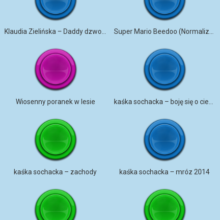
Klaudia Zielińska – Daddy dzwonek na telefon
Super Mario Beedoo (Normalized)
Wiosenny poranek w lesie
kaśka sochacka – boję się o ciebie
kaśka sochacka – zachody
kaśka sochacka – mróz 2014