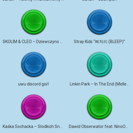
SKOLIM & CLEO – Dziewczyno Piękna (Dance 2 Disco Remix)
Stray Kids “삐처리 (BLEEP)”
uwu discord gorl
Linkin Park – In The End (Mellen Gi & Tommee Profitt Remix)
Kaśka Sochacka – Słodkich Snów dzwonek na telefon
Dawid Obserwator feat. NinoOficjalnie – Ta dziewczyna