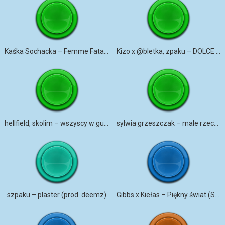
Kaśka Sochacka – Femme Fatale dzwonek na telefon
Kizo x ‪@bletka‬, zpaku – DOLCE VITA dzwonek na telefon
hellfield, skolim – wszyscy w gucci
sylwia grzeszczak – male rzeczy
szpaku – plaster (prod. deemz)
Gibbs x Kiełas – Piękny świat (SKUBIX REMIX)