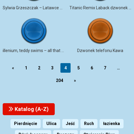
Sylwia Grzeszczak – Latawce dzwonek na telefon
Titanic Remix Laback dzwonek na telefon
illenium, teddy swims – all that really matters
Dzwonek telefonu Kawa
«
1
2
3
4
5
6
7
…
204
»
Katalog (A-Z)
Pierdnięcie
Ulica
Jeść
Ruch
łazienka