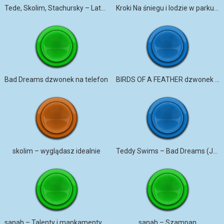
Tede, Skolim, Stachursky – Lato w Polsce
Kroki Na śniegu i lodzie w parku miejskim 1 По снегу в городском парке 1
Bad Dreams dzwonek na telefon
BIRDS OF A FEATHER dzwonek na telefon
skolim – wyglądasz idealnie
Teddy Swims – Bad Dreams (JESPER JUUL REMIX) dzwonek na telefon
sanah – Talenty i mankamenty dzwonek na telefon
sanah – Szampan