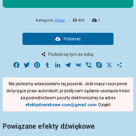
Kategorie:
Zegar
-
404
-
1
Pobierać
Podziel się tym ze sobą:
Facebook
Twitter
Pinterest
Tumblr
LinkedIn
Telegram
VK
Viber
Skype
X
Share
Nie jesteśmy właścicielami tej piosenki. Jeśli masz roszczenie
dotyczące praw autorskich, prześlij nam żądanie usunięcia treści
za pośrednictwem poczty elektronicznej na adres
efektydzwiekowe.com@gmail.com
. Dzięki!
Powiązane efekty dźwiękowe