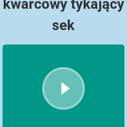
kwarcowy tykający
sek