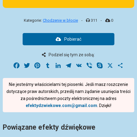
Kategorie:
Chodzenie w błocie
-
311
-
0
Pobierać
Podziel się tym ze sobą:
Facebook
Twitter
Pinterest
Tumblr
LinkedIn
Telegram
VK
Viber
Skype
X
Share
Nie jesteśmy właścicielami tej piosenki. Jeśli masz roszczenie
dotyczące praw autorskich, prześlij nam żądanie usunięcia treści
za pośrednictwem poczty elektronicznej na adres
efektydzwiekowe.com@gmail.com
. Dzięki!
Powiązane efekty dźwiękowe