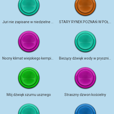
Juri nie zapisane w niedzielne popołudnie
STARY RYNEK POZNAŃ W POŁUDNIE
Nocny klimat wiejskiego kempingu Nowa Zeala
Bieżący dźwięk wody w prysznicu w łazience ze stałym strumieniem
Mój dźwięk szumu usznego
Straszny dzwon kościelny