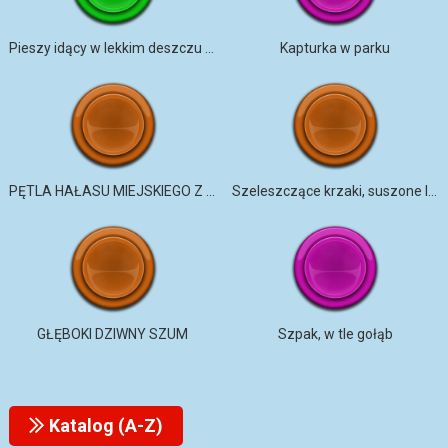
Pieszy idący w lekkim deszczu – miejski klimat i ruch uliczny
Kapturka w parku
PĘTLA HAŁASU MIEJSKIEGO Z GENERATOREM WENTYLATORA BUDYNKOWEGO
Szeleszczące krzaki, suszone liście 5
GŁĘBOKI DZIWNY SZUM
Szpak, w tle gołąb
Katalog (A-Z)