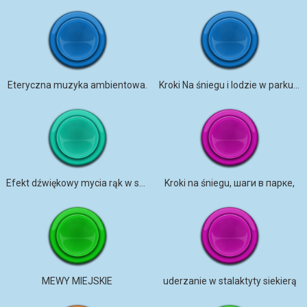
Eteryczna muzyka ambientowa.
Kroki Na śniegu i lodzie w parku miejskim 1 По снегу в городском парке 1
Efekt dźwiękowy mycia rąk w stawie 01
Kroki na śniegu, шаги в парке,
MEWY MIEJSKIE
uderzanie w stalaktyty siekierą