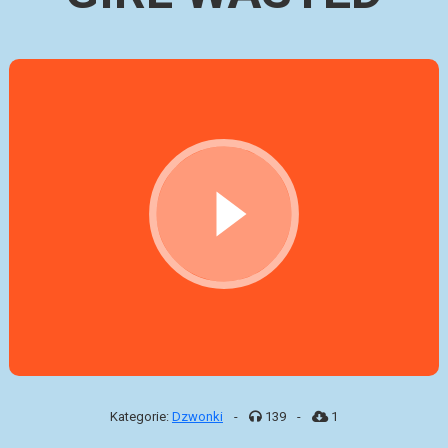
Kategorie:
Dzwonki
-
139
-
1