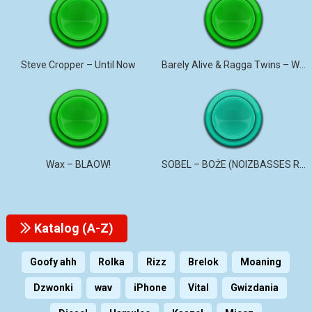
Steve Cropper – Until Now
Barely Alive & Ragga Twins – We Set It
Wax – BLAOW!
SOBEL – BOŻE (NOIZBASSES REMIX)
Katalog (A-Z)
Goofy ahh
Rolka
Rizz
Brelok
Moaning
Dzwonki
wav
iPhone
Vital
Gwizdania