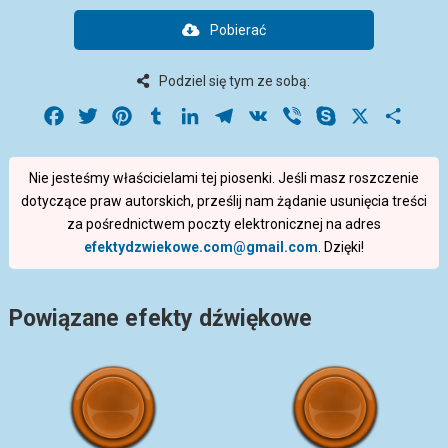
Pobierać
Podziel się tym ze sobą:
Facebook
Twitter
Pinterest
Tumblr
LinkedIn
Telegram
VK
Viber
Skype
X
Share
Nie jesteśmy właścicielami tej piosenki. Jeśli masz roszczenie
dotyczące praw autorskich, prześlij nam żądanie usunięcia treści
za pośrednictwem poczty elektronicznej na adres
efektydzwiekowe.com@gmail.com
. Dzięki!
Powiązane efekty dźwiękowe