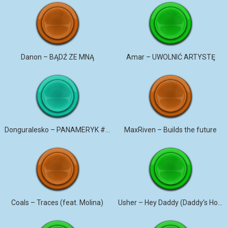
Danon – BĄDŹ ZE MNĄ
Amar – UWOLNIĆ ARTYSTĘ
Donguralesko – PANAMERYK #STROMO #PANAMERYK
MaxRiven – Builds the future
Coals – Traces (feat. Molina)
Usher – Hey Daddy (Daddy’s Home)