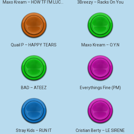
Maxo Kream – HOW TF I’M LUCKY
3Breezy – Racks On You
Quail P – HAPPY TEARS
Maxo Kream – O.Y.N
BAD – ATEEZ
Everythings Fine (PM)
Stray Kids – RUN IT
Cristian Berty – LE SIRENE