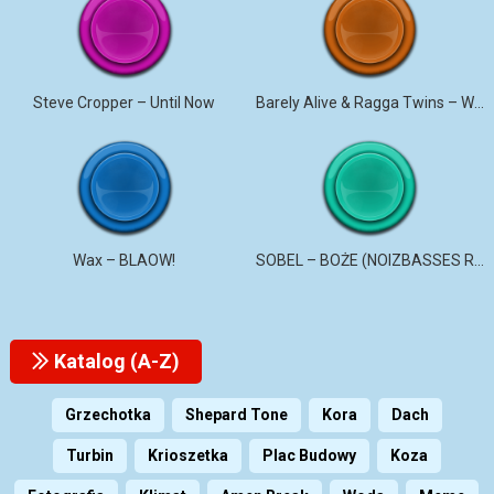
Steve Cropper – Until Now
Barely Alive & Ragga Twins – We Set It
Wax – BLAOW!
SOBEL – BOŻE (NOIZBASSES REMIX)
Katalog (A-Z)
Grzechotka
Shepard Tone
Kora
Dach
Turbin
Krioszetka
Plac Budowy
Koza