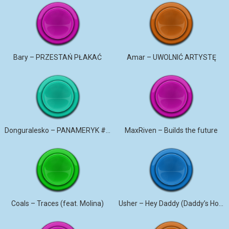
Bary – PRZESTAŃ PŁAKAĆ
Amar – UWOLNIĆ ARTYSTĘ
Donguralesko – PANAMERYK #STROMO #PANAMERYK
MaxRiven – Builds the future
Coals – Traces (feat. Molina)
Usher – Hey Daddy (Daddy’s Home)