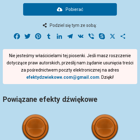
Pobierać
Podziel się tym ze sobą:
Facebook
Twitter
Pinterest
Tumblr
LinkedIn
Telegram
VK
Viber
Skype
X
Share
Nie jesteśmy właścicielami tej piosenki. Jeśli masz roszczenie
dotyczące praw autorskich, prześlij nam żądanie usunięcia treści
za pośrednictwem poczty elektronicznej na adres
efektydzwiekowe.com@gmail.com
. Dzięki!
Powiązane efekty dźwiękowe