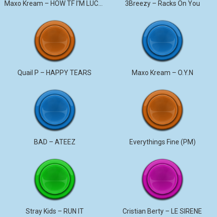
Maxo Kream – HOW TF I’M LUCKY
3Breezy – Racks On You
Quail P – HAPPY TEARS
Maxo Kream – O.Y.N
BAD – ATEEZ
Everythings Fine (PM)
Stray Kids – RUN IT
Cristian Berty – LE SIRENE