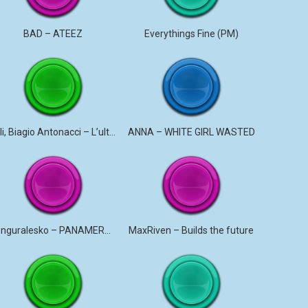
BAD – ATEEZ
Everythings Fine (PM)
Juli, Biagio Antonacci – L’ultima canzone
ANNA – WHITE GIRL WASTED
Donguralesko – PANAMERYK #STROMO #PANAMERYK
MaxRiven – Builds the future