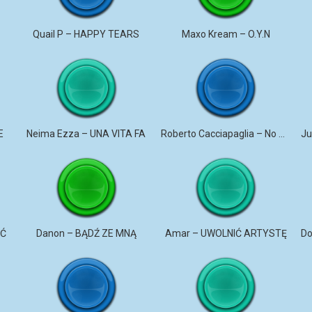
u
Quail P – HAPPY TEARS
Maxo Kream – O.Y.N
E
Neima Ezza – UNA VITA FA
Roberto Cacciapaglia – No More Violence
AĆ
Danon – BĄDŹ ZE MNĄ
Amar – UWOLNIĆ ARTYSTĘ