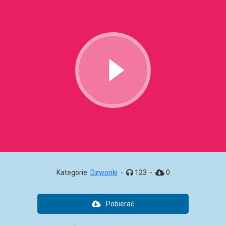
Kategorie:
Dzwonki
-
123
-
0
Pobierać