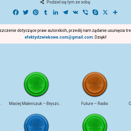
Podziel się tym ze sobą:
Facebook
Twitter
Pinterest
Tumblr
LinkedIn
Telegram
VK
Viber
Skype
X
Share
roszczenie dotyczące praw autorskich, prześlij nam żądanie usunięcia t
efektydzwiekowe.com@gmail.com
. Dzięki!
ANA – TRZY BIAŁE RÓŻE
Maciej Malenczuk – Błyszczeć
Future – Radio
C