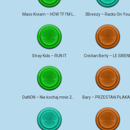
Maxo Kream – HOW TF I’M LUCKY
3Breezy – Racks On Yo
Stray Kids – RUN IT
Cristian Berty – LE SIREN
DaNON – Nie kochaj mnie 2026
Bary – PRZESTAŃ PŁAK