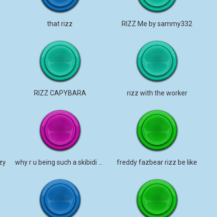
that rizz
RIZZ Me by sammy332
RIZZ CAPYBARA
rizz with the worker
zy
why r u being such a skibidi L rizz gyatt
freddy fazbear rizz be like