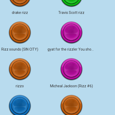
drake rizz
Travis Scott rizz
Rizz sounds (SIN CITY)
gyat for the rizzler You should listen.
rizzo
Micheal Jackson (Rizz #6)