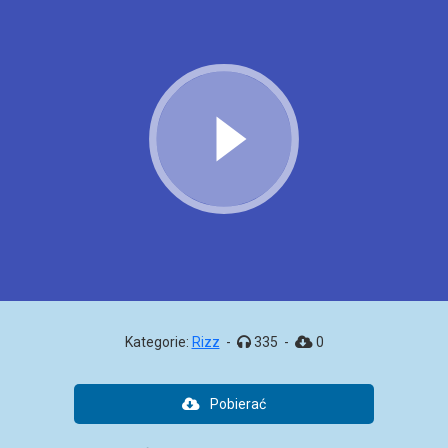
Kategorie:
Rizz
-
335
-
0
Pobierać