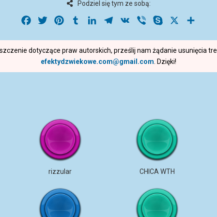
Podziel się tym ze sobą:
Facebook
Twitter
Pinterest
Tumblr
LinkedIn
Telegram
VK
Viber
Skype
X
Share
roszczenie dotyczące praw autorskich, prześlij nam żądanie usunięcia t
efektydzwiekowe.com@gmail.com
. Dzięki!
rizzular
CHICA WTH