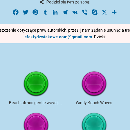
Podziel się tym ze sobą:
Facebook
Twitter
Pinterest
Tumblr
LinkedIn
Telegram
VK
Viber
Skype
X
Share
roszczenie dotyczące praw autorskich, prześlij nam żądanie usunięcia t
efektydzwiekowe.com@gmail.com
. Dzięki!
Beach atmos gentle waves up close
Windy Beach Waves