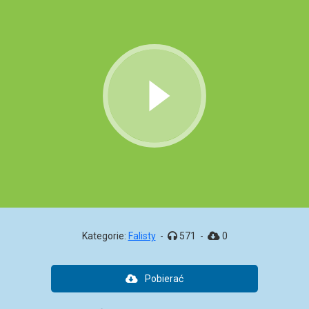
Kategorie:
Falisty
-
571
-
0
Pobierać