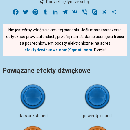
Podziel się tym ze sobą:
Facebook
Twitter
Pinterest
Tumblr
LinkedIn
Telegram
VK
Viber
Skype
X
Share
Nie jesteśmy właścicielami tej piosenki. Jeśli masz roszczenie
dotyczące praw autorskich, prześlij nam żądanie usunięcia treści
za pośrednictwem poczty elektronicznej na adres
efektydzwiekowe.com@gmail.com
. Dzięki!
Powiązane efekty dźwiękowe
stars are stoned
powerUp sound