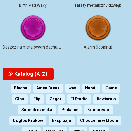
Birth Pad Wavy
falisty metaliczny dźwięk
Deszcz na metalowym dachu, z daleka
Alarm (looping)
Katalog (A-Z)
Blacha
Amen Break
wav
Napój
Game
Głos
Flip
Zegar
Fl Studio
Kawiarnia
Smiech dziecka
Płukanie
Kompresor
Odgłos Kroków
Eksplozja
Chodzenie w błocie