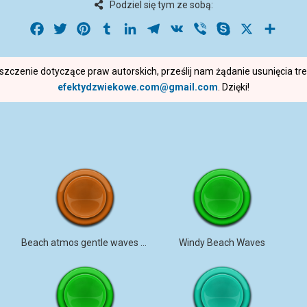
Podziel się tym ze sobą:
Facebook
Twitter
Pinterest
Tumblr
LinkedIn
Telegram
VK
Viber
Skype
X
Share
roszczenie dotyczące praw autorskich, prześlij nam żądanie usunięcia t
efektydzwiekowe.com@gmail.com
. Dzięki!
Beach atmos gentle waves up close
Windy Beach Waves