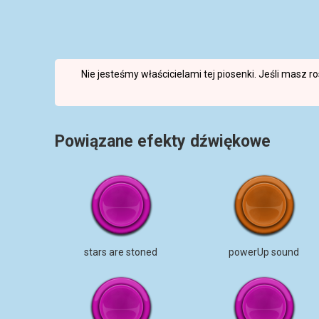
Nie jesteśmy właścicielami tej piosenki. Jeśli masz 
Powiązane efekty dźwiękowe
stars are stoned
powerUp sound