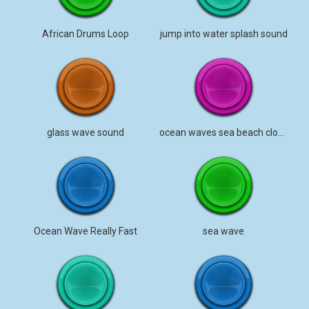
African Drums Loop
jump into water splash sound
glass wave sound
ocean waves sea beach close stereo
Ocean Wave Really Fast
sea wave