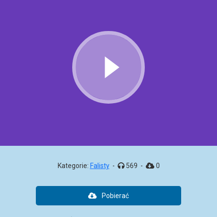
Kategorie:
Falisty
-
569
-
0
Pobierać