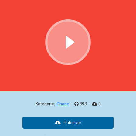
Kategorie:
iPhone
-
393
-
0
Pobierać