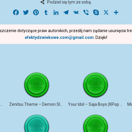
Podziel się tym ze sobą:
Facebook
Twitter
Pinterest
Tumblr
LinkedIn
Telegram
VK
Viber
Skype
X
Share
roszczenie dotyczące praw autorskich, prześlij nam żądanie usunięcia t
efektydzwiekowe.com@gmail.com
. Dzięki!
Soda Pop – KPop Demon Hunters (Marimba)
Zenitsu Theme – Demon Slayer (Marimba)
Your Idol – Saja Boys (KPop Demon Hunters iPhone)