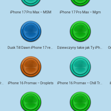
iPhone 17 Pro Max – MSM
iPhone 17 Pro Max – Mgm
x
Dusk Till Dawn iPhone 17 remix
Dziewczyny takie jak Ty iPhone 17 Pro Max
O
iPhone 16 Promax – Tom Triplo
iPhone 16 Promax – Droplets
iPhone 16 Promax – Chill Trap