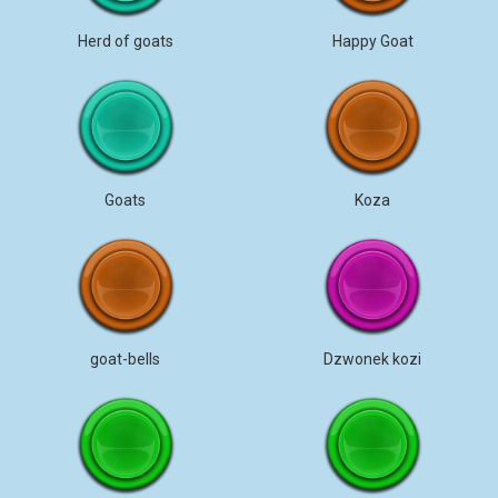
Herd of goats
Happy Goat
Goats
Koza
goat-bells
Dzwonek kozi