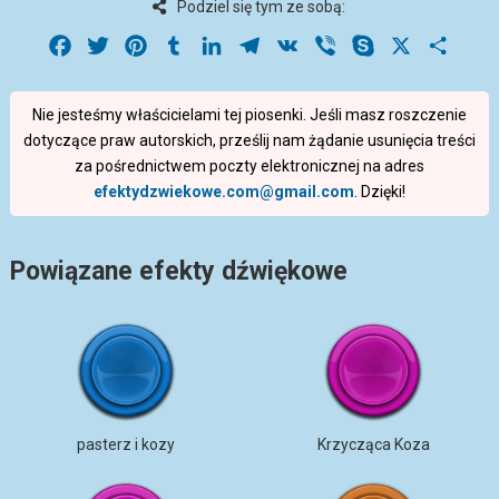
Podziel się tym ze sobą:
Facebook
Twitter
Pinterest
Tumblr
LinkedIn
Telegram
VK
Viber
Skype
X
Share
Nie jesteśmy właścicielami tej piosenki. Jeśli masz roszczenie
dotyczące praw autorskich, prześlij nam żądanie usunięcia treści
za pośrednictwem poczty elektronicznej na adres
efektydzwiekowe.com@gmail.com
. Dzięki!
Powiązane efekty dźwiękowe
pasterz i kozy
Krzycząca Koza