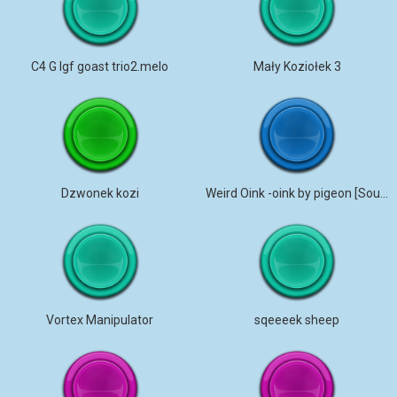
C4 G lgf goast trio2.melo
Mały Koziołek 3
Dzwonek kozi
Weird Oink -oink by pigeon [Sound Effect]
Vortex Manipulator
sqeeeek sheep