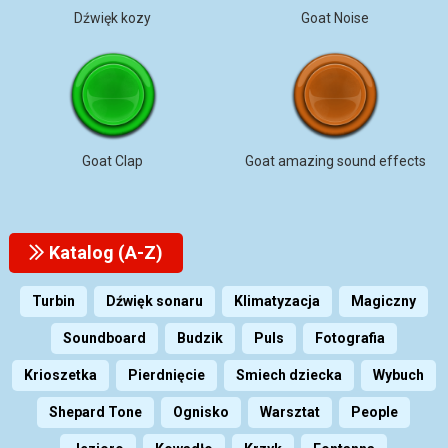
Dźwięk kozy
Goat Noise
Goat Clap
Goat amazing sound effects
Katalog (A-Z)
Turbin
Dźwięk sonaru
Klimatyzacja
Magiczny
Soundboard
Budzik
Puls
Fotografia
Krioszetka
Pierdnięcie
Smiech dziecka
Wybuch
Shepard Tone
Ognisko
Warsztat
People