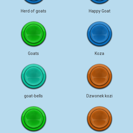
Herd of goats
Happy Goat
Goats
Koza
goat-bells
Dzwonek kozi