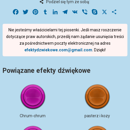
Podziel się tym ze sobą:
Facebook
Twitter
Pinterest
Tumblr
LinkedIn
Telegram
VK
Viber
Skype
X
Share
Nie jesteśmy właścicielami tej piosenki. Jeśli masz roszczenie
dotyczące praw autorskich, prześlij nam żądanie usunięcia treści
za pośrednictwem poczty elektronicznej na adres
efektydzwiekowe.com@gmail.com
. Dzięki!
Powiązane efekty dźwiękowe
Chrum-chrum
pasterz i kozy