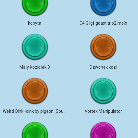
kopyta
C4 G lgf goast trio2.melo
Mały Koziołek 3
Dzwonek kozi
Weird Oink -oink by pigeon [Sound Effect]
Vortex Manipulator