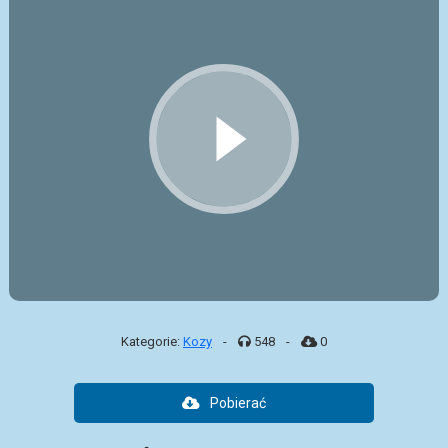
Kategorie:
Kozy
-
548
-
0
Pobierać