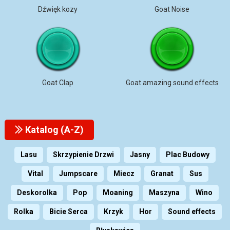
Dźwięk kozy
Goat Noise
Goat Clap
Goat amazing sound effects
Katalog (A-Z)
Lasu
Skrzypienie Drzwi
Jasny
Plac Budowy
Vital
Jumpscare
Miecz
Granat
Sus
Deskorolka
Pop
Moaning
Maszyna
Wino
Rolka
Bicie Serca
Krzyk
Hor
Sound effects