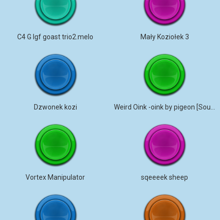
C4 G lgf goast trio2.melo
Mały Koziołek 3
Dzwonek kozi
Weird Oink -oink by pigeon [Sound Effect]
Vortex Manipulator
sqeeeek sheep