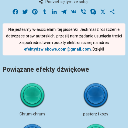
Podziel się tym ze sobą:
Facebook
Twitter
Pinterest
Tumblr
LinkedIn
Telegram
VK
Viber
Skype
X
Share
Nie jesteśmy właścicielami tej piosenki. Jeśli masz roszczenie
dotyczące praw autorskich, prześlij nam żądanie usunięcia treści
za pośrednictwem poczty elektronicznej na adres
efektydzwiekowe.com@gmail.com
. Dzięki!
Powiązane efekty dźwiękowe
Chrum-chrum
pasterz i kozy