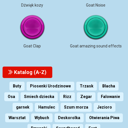
Dźwięk kozy
Goat Noise
Goat Clap
Goat amazing sound effects
Katalog (A-Z)
Buty
Piosenki Urodzinowe
Trzask
Blacha
Osa
Smiech dziecka
Rizz
Zegar
Falowanie
garnek
Hamulec
Szum morza
Jezioro
Warsztat
Wybuch
Deskorolka
Otwierania Piwa