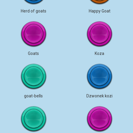
Herd of goats
Happy Goat
Goats
Koza
goat-bells
Dzwonek kozi