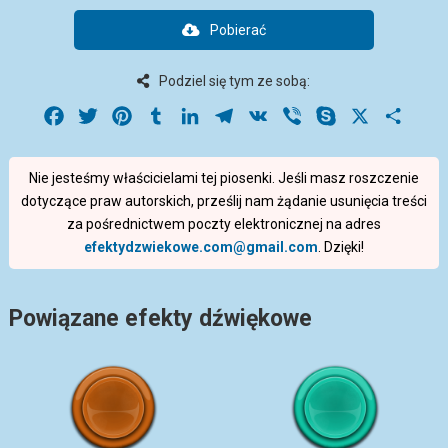
Pobierać
Podziel się tym ze sobą:
Facebook
Twitter
Pinterest
Tumblr
LinkedIn
Telegram
VK
Viber
Skype
X
Share
Nie jesteśmy właścicielami tej piosenki. Jeśli masz roszczenie
dotyczące praw autorskich, prześlij nam żądanie usunięcia treści
za pośrednictwem poczty elektronicznej na adres
efektydzwiekowe.com@gmail.com
. Dzięki!
Powiązane efekty dźwiękowe