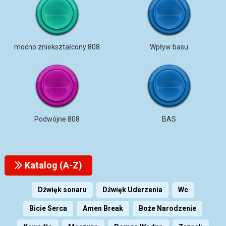
mocno zniekształcony 808
Wpływ basu
Podwójne 808
BAS
Katalog (A-Z)
Dźwięk sonaru
Dźwięk Uderzenia
Wc
Bicie Serca
Amen Break
Boże Narodzenie