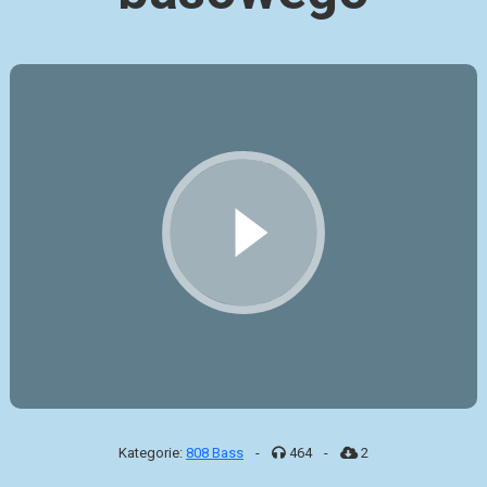
Kategorie:
808 Bass
-
464
-
2