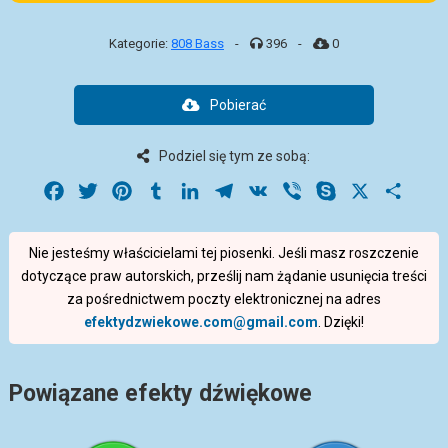
Kategorie:
808 Bass
-
396
-
0
Pobierać
Podziel się tym ze sobą:
Facebook
Twitter
Pinterest
Tumblr
LinkedIn
Telegram
VK
Viber
Skype
X
Share
Nie jesteśmy właścicielami tej piosenki. Jeśli masz roszczenie
dotyczące praw autorskich, prześlij nam żądanie usunięcia treści
za pośrednictwem poczty elektronicznej na adres
efektydzwiekowe.com@gmail.com
. Dzięki!
Powiązane efekty dźwiękowe