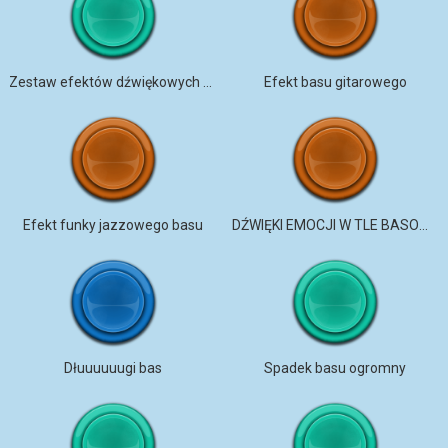
Zestaw efektów dźwiękowych Moving Bass
Efekt basu gitarowego
Efekt funky jazzowego basu
DŹWIĘKI EMOCJI W TLE BASOWYM
Dłuuuuuugi bas
Spadek basu ogromny