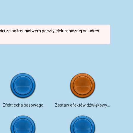
reści za pośrednictwem poczty elektronicznej na adres
Efekt echa basowego
Zestaw efektów dźwiękowych Moving Bass