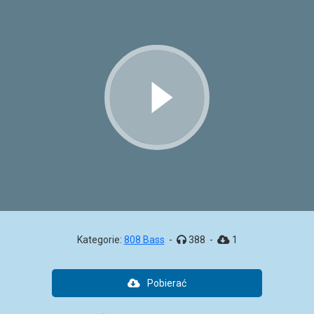
Kategorie:
808 Bass
-
388
-
1
Pobierać