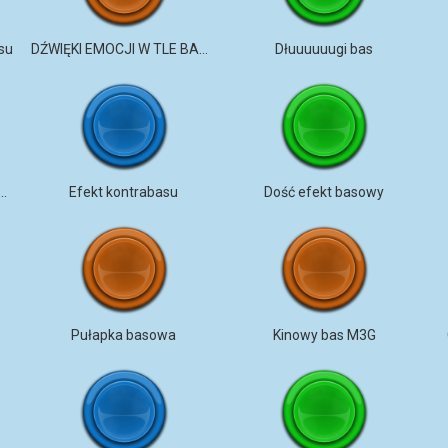
su
DŹWIĘKI EMOCJI W TLE BASOWYM
Dłuuuuuugi bas
atorowy efekt basowy
Efekt kontrabasu
Dość efekt basowy
Pułapka basowa
Kinowy bas M3G