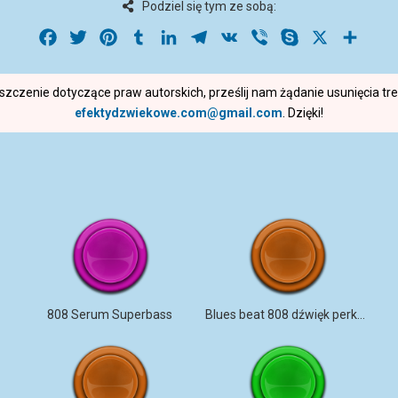
Podziel się tym ze sobą:
Facebook
Twitter
Pinterest
Tumblr
LinkedIn
Telegram
VK
Viber
Skype
X
Share
roszczenie dotyczące praw autorskich, prześlij nam żądanie usunięcia t
efektydzwiekowe.com@gmail.com
. Dzięki!
808 Serum Superbass
Blues beat 808 dźwięk perkusji tempo 120