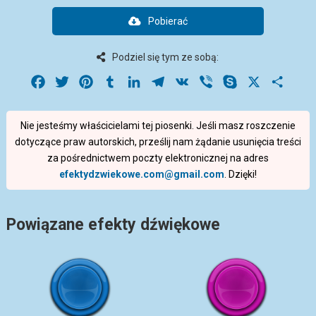
Pobierać
Podziel się tym ze sobą:
Facebook
Twitter
Pinterest
Tumblr
LinkedIn
Telegram
VK
Viber
Skype
X
Share
Nie jesteśmy właścicielami tej piosenki. Jeśli masz roszczenie
dotyczące praw autorskich, prześlij nam żądanie usunięcia treści
za pośrednictwem poczty elektronicznej na adres
efektydzwiekowe.com@gmail.com
. Dzięki!
Powiązane efekty dźwiękowe