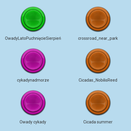
OwadyLatoPuchnięcieSierpień
crossroad_near_park
cykadynadmorze
Cicadas_NobilisReed
Owady cykady
Cicada summer