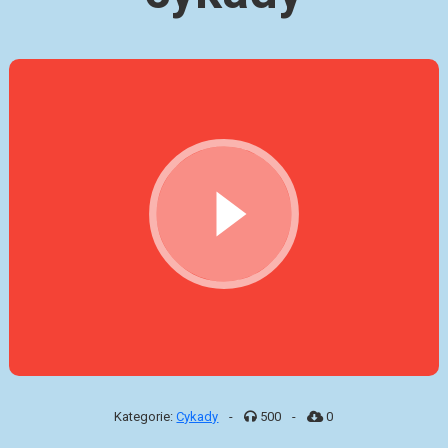
Kategorie:
Cykady
-
500
-
0