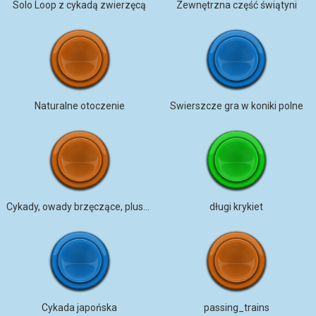
Solo Loop z cykadą zwierzęcą
Zewnętrzna część świątyni
Naturalne otoczenie
Swierszcze gra w koniki polne
Cykady, owady brzęczące, pluskwa cieplna, filtrowane, mono, PEC am
długi krykiet
Cykada japońska
passing_trains