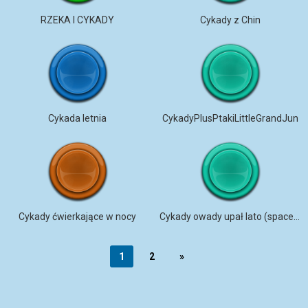
RZEKA I CYKADY
Cykady z Chin
Cykada letnia
CykadyPlusPtakiLittleGrandJun
Cykady ćwierkające w nocy
Cykady owady upał lato (spacer w pobliżu ostatniego domu WS Burrougha) LAWRENCE KS
1
2
»