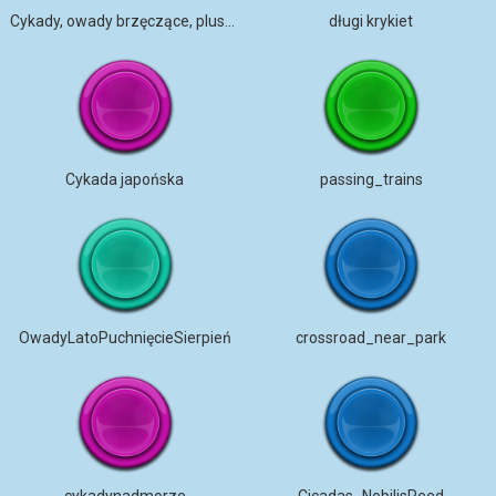
Cykady, owady brzęczące, pluskwa cieplna, filtrowane, mono, PEC am
długi krykiet
Cykada japońska
passing_trains
OwadyLatoPuchnięcieSierpień
crossroad_near_park