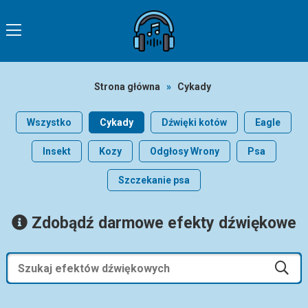
Strona główna
»
Cykady
Wszystko
Cykady
Dźwięki kotów
Eagle
Insekt
Kozy
Odgłosy Wrony
Psa
Szczekanie psa
Zdobądź darmowe efekty dźwiękowe