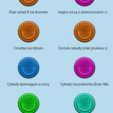
Roje cykad X na drzewie
bagno nocą z świerszczami i cykadami
Cicadas euroblues
Domek cykady ptaki pluskwy cieplne dzieci bawiące się
Cykady śpiewające w nocy
Cykady na podwórku Briar Hills