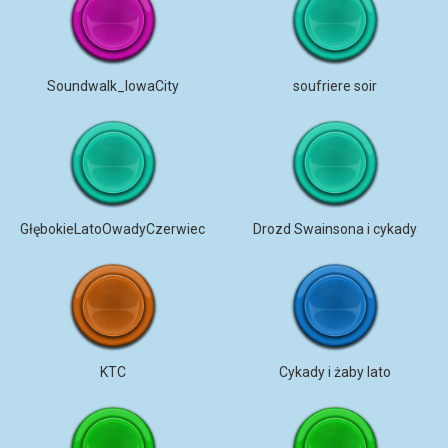
Soundwalk_IowaCity
soufriere soir
GłębokieLatoOwadyCzerwiec
Drozd Swainsona i cykady
KTC
Cykady i żaby lato