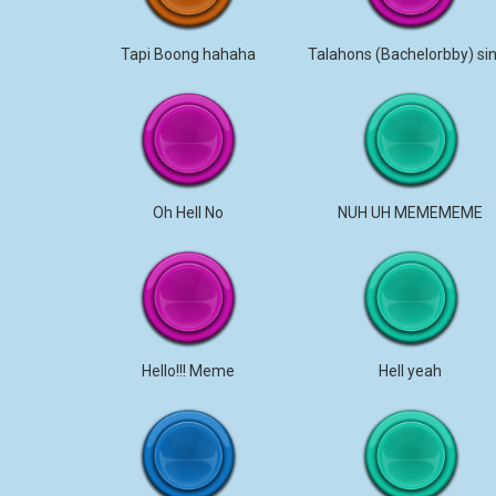
Tapi Boong hahaha
Oh Hell No
NUH UH MEMEMEME
Hello!!! Meme
Hell yeah