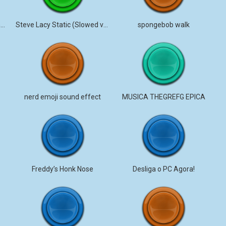
Talahons (Bachelorbby) single
Steve Lacy Static (Slowed version)
spongebob walk
nerd emoji sound effect
MUSICA THEGREFG EPICA
Freddy’s Honk Nose
Desliga o PC Agora!