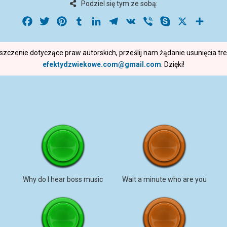
Podziel się tym ze sobą:
Facebook
Twitter
Pinterest
Tumblr
LinkedIn
Telegram
VK
Viber
Skype
X
Share
roszczenie dotyczące praw autorskich, prześlij nam żądanie usunięcia t
efektydzwiekowe.com@gmail.com
. Dzięki!
Why do I hear boss music
Wait a minute who are you