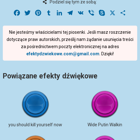
Podziel się tym ze sobą:
Facebook
Twitter
Pinterest
Tumblr
LinkedIn
Telegram
VK
Viber
Skype
X
Share
Nie jesteśmy właścicielami tej piosenki. Jeśli masz roszczenie
dotyczące praw autorskich, prześlij nam żądanie usunięcia treści
za pośrednictwem poczty elektronicznej na adres
efektydzwiekowe.com@gmail.com
. Dzięki!
Powiązane efekty dźwiękowe
you should kill yourself now
Wide Putin Walkin