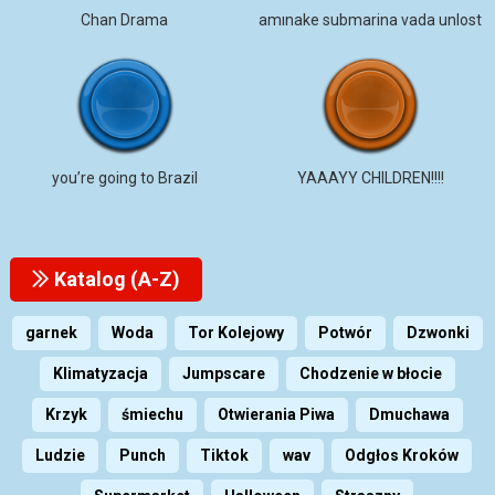
Chan Drama
amınake submarina vada unlost
you’re going to Brazil
YAAAYY CHILDREN!!!!
Katalog (A-Z)
garnek
Woda
Tor Kolejowy
Potwór
Dzwonki
Klimatyzacja
Jumpscare
Chodzenie w błocie
Krzyk
śmiechu
Otwierania Piwa
Dmuchawa
Ludzie
Punch
Tiktok
wav
Odgłos Kroków