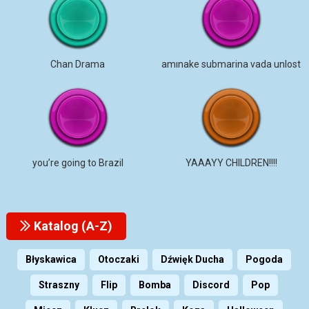
Chan Drama
amınake submarina vada unlost
you’re going to Brazil
YAAAYY CHILDREN!!!!
Katalog (A-Z)
Błyskawica
Otoczaki
Dźwięk Ducha
Pogoda
Straszny
Flip
Bomba
Discord
Pop