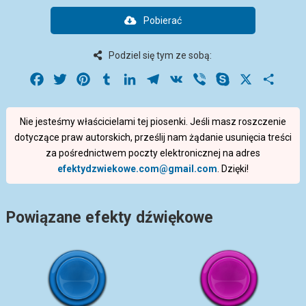
Pobierać
Podziel się tym ze sobą:
Facebook
Twitter
Pinterest
Tumblr
LinkedIn
Telegram
VK
Viber
Skype
X
Share
Nie jesteśmy właścicielami tej piosenki. Jeśli masz roszczenie
dotyczące praw autorskich, prześlij nam żądanie usunięcia treści
za pośrednictwem poczty elektronicznej na adres
efektydzwiekowe.com@gmail.com
. Dzięki!
Powiązane efekty dźwiękowe