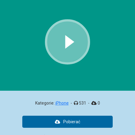
Kategorie:
iPhone
-
531
-
0
Pobierać