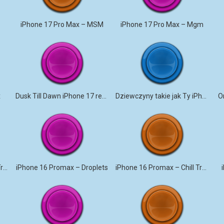
iPhone 17 Pro Max – MSM
iPhone 17 Pro Max – Mgm
x
Dusk Till Dawn iPhone 17 remix
Dziewczyny takie jak Ty iPhone 17 Pro Max
O
iPhone 16 Promax – Tom Triplo
iPhone 16 Promax – Droplets
iPhone 16 Promax – Chill Trap