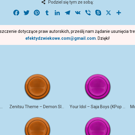
Podziel się tym ze sobą:
Facebook
Twitter
Pinterest
Tumblr
LinkedIn
Telegram
VK
Viber
Skype
X
Share
roszczenie dotyczące praw autorskich, prześlij nam żądanie usunięcia t
efektydzwiekowe.com@gmail.com
. Dzięki!
Soda Pop – KPop Demon Hunters (Marimba)
Zenitsu Theme – Demon Slayer (Marimba)
Your Idol – Saja Boys (KPop Demon Hunters iPhone)