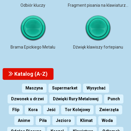
Odbiór kluczy
Fragment pisania na klawiaturze komputera mono [pętla]
Brama Epickiego Metalu
Dźwięk klawiszy fortepianu
Katalog (A-Z)
Maszyna
Supermarket
Wysychać
Dzwonek u drzwi
Dźwięki Rury Metalowej
Punch
Flip
Kora
Jeść
Tor Kolejowy
Zwierzęta
Anime
Piła
Jezioro
Klimat
Woda