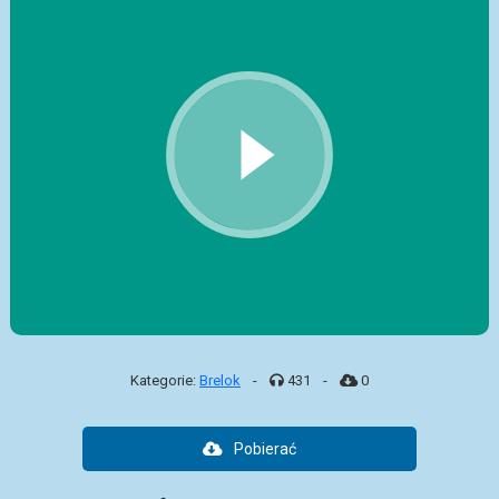
Kategorie:
Brelok
-
431
-
0
Pobierać