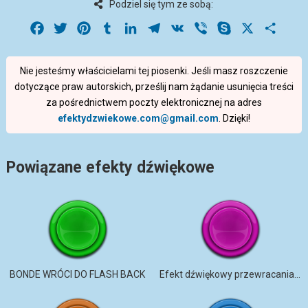
Podziel się tym ze sobą:
Facebook
Twitter
Pinterest
Tumblr
LinkedIn
Telegram
VK
Viber
Skype
X
Share
Nie jesteśmy właścicielami tej piosenki. Jeśli masz roszczenie
dotyczące praw autorskich, prześlij nam żądanie usunięcia treści
za pośrednictwem poczty elektronicznej na adres
efektydzwiekowe.com@gmail.com
. Dzięki!
Powiązane efekty dźwiękowe
BONDE WRÓCI DO FLASH BACK
Efekt dźwiękowy przewracania strony