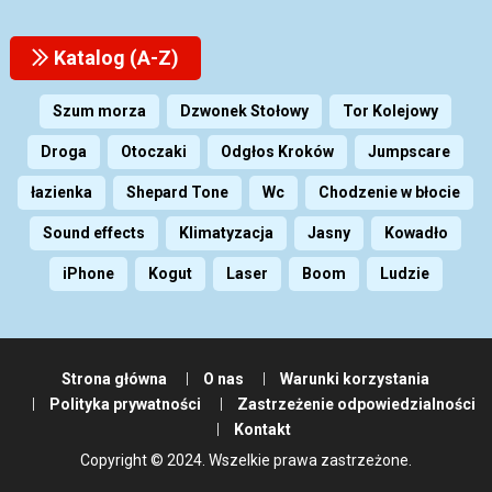
Katalog (A-Z)
Szum morza
Dzwonek Stołowy
Tor Kolejowy
Droga
Otoczaki
Odgłos Kroków
Jumpscare
łazienka
Shepard Tone
Wc
Chodzenie w błocie
Sound effects
Klimatyzacja
Jasny
Kowadło
iPhone
Kogut
Laser
Boom
Ludzie
Strona główna
O nas
Warunki korzystania
Polityka prywatności
Zastrzeżenie odpowiedzialności
Kontakt
Copyright © 2024. Wszelkie prawa zastrzeżone.