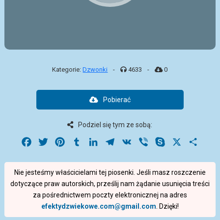
Kategorie:
Dzwonki
-
4633
-
0
Pobierać
Podziel się tym ze sobą:
Facebook
Twitter
Pinterest
Tumblr
LinkedIn
Telegram
VK
Viber
Skype
X
Share
Nie jesteśmy właścicielami tej piosenki. Jeśli masz roszczenie
dotyczące praw autorskich, prześlij nam żądanie usunięcia treści
za pośrednictwem poczty elektronicznej na adres
efektydzwiekowe.com@gmail.com
. Dzięki!