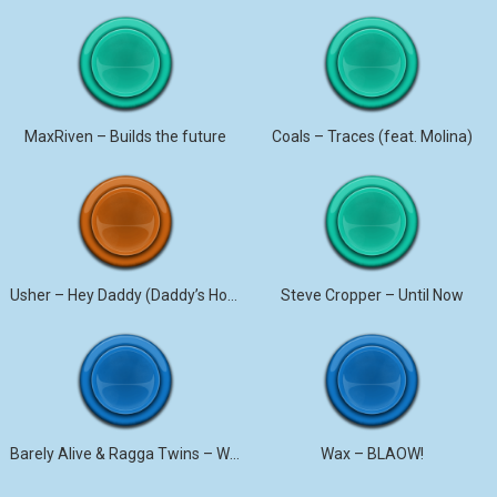
MaxRiven – Builds the future
Coals – Traces (feat. Molina)
Usher – Hey Daddy (Daddy’s Home)
Steve Cropper – Until Now
Barely Alive & Ragga Twins – We Set It
Wax – BLAOW!