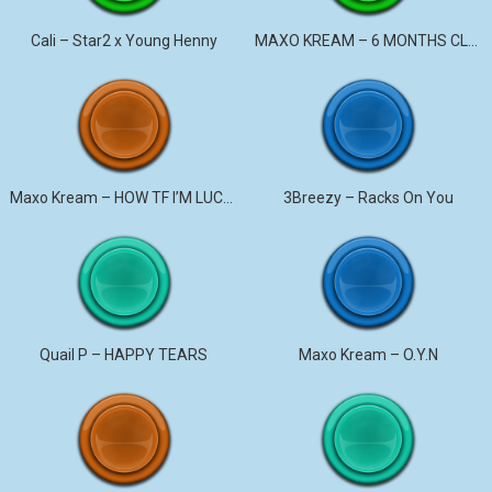
Cali – Star2 x Young Henny
MAXO KREAM – 6 MONTHS CLEAN
Maxo Kream – HOW TF I’M LUCKY
3Breezy – Racks On You
Quail P – HAPPY TEARS
Maxo Kream – O.Y.N