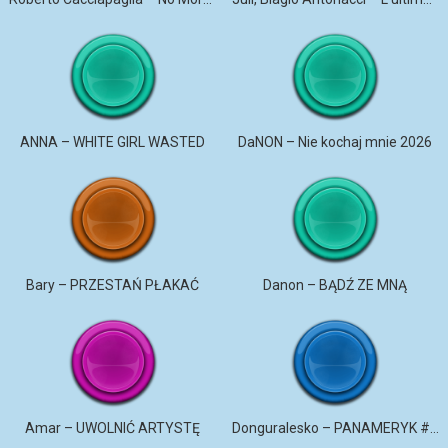
ANNA – WHITE GIRL WASTED
DaNON – Nie kochaj mnie 2026
Bary – PRZESTAŃ PŁAKAĆ
Danon – BĄDŹ ZE MNĄ
Amar – UWOLNIĆ ARTYSTĘ
Donguralesko – PANAMERYK #STROMO #PANAMERYK