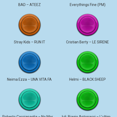
BAD – ATEEZ
Everythings Fine (PM)
Stray Kids – RUN IT
Cristian Berty – LE SIRENE
Neima Ezza – UNA VITA FA
Helmi – BLACK SHEEP
Roberto Cacciapaglia – No More Violence
Juli, Biagio Antonacci – L’ultima canzone