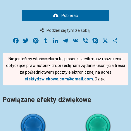
Pobierać
Podziel się tym ze sobą:
Facebook
Twitter
Pinterest
Tumblr
LinkedIn
Telegram
VK
Viber
Skype
X
Share
Nie jesteśmy właścicielami tej piosenki. Jeśli masz roszczenie
dotyczące praw autorskich, prześlij nam żądanie usunięcia treści
za pośrednictwem poczty elektronicznej na adres
efektydzwiekowe.com@gmail.com
. Dzięki!
Powiązane efekty dźwiękowe