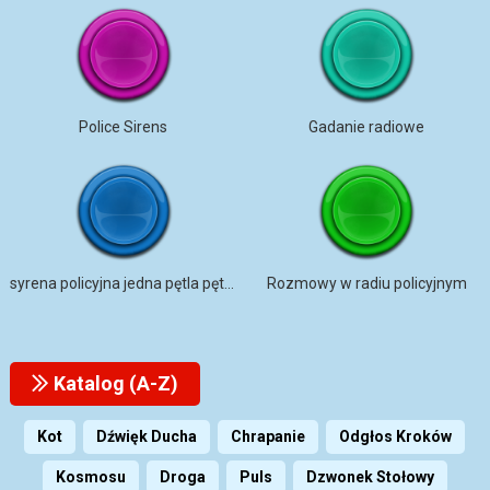
Police Sirens
Gadanie radiowe
syrena policyjna jedna pętla pętla zdolna
Rozmowy w radiu policyjnym
Katalog (A-Z)
Kot
Dźwięk Ducha
Chrapanie
Odgłos Kroków
Kosmosu
Droga
Puls
Dzwonek Stołowy