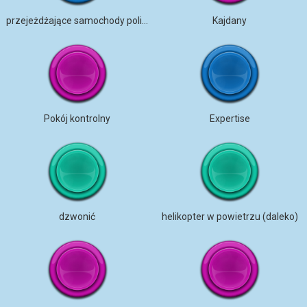
przejeżdżające samochody policyjne z syrenami
Kajdany
Pokój kontrolny
Expertise
dzwonić
helikopter w powietrzu (daleko)