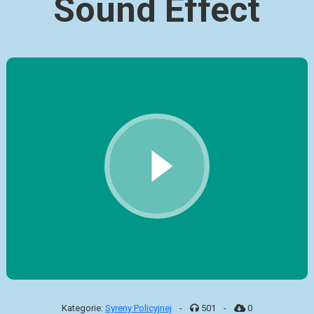
Sound Effect
Kategorie:
Syreny Policyjnej
-
501
-
0