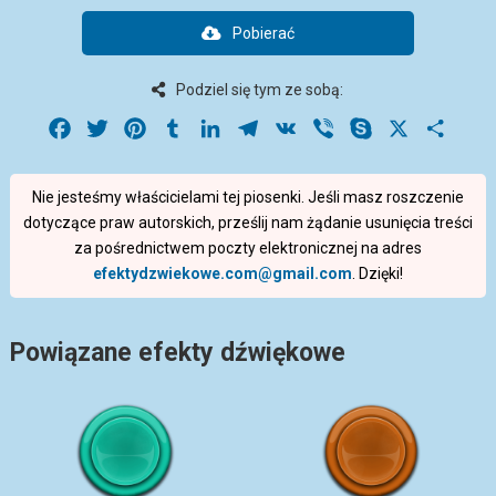
Pobierać
Podziel się tym ze sobą:
Facebook
Twitter
Pinterest
Tumblr
LinkedIn
Telegram
VK
Viber
Skype
X
Share
Nie jesteśmy właścicielami tej piosenki. Jeśli masz roszczenie
dotyczące praw autorskich, prześlij nam żądanie usunięcia treści
za pośrednictwem poczty elektronicznej na adres
efektydzwiekowe.com@gmail.com
. Dzięki!
Powiązane efekty dźwiękowe