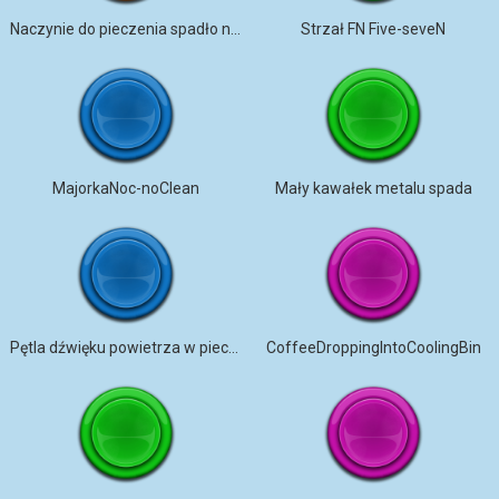
Naczynie do pieczenia spadło na podłogę
Strzał FN Five-seveN
MajorkaNoc-noClean
Mały kawałek metalu spada
Pętla dźwięku powietrza w piecu Mel
CoffeeDroppingIntoCoolingBin