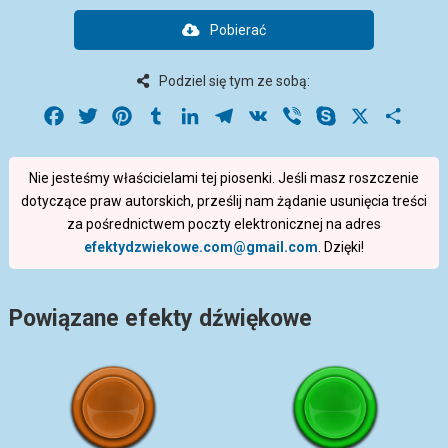
Pobierać
Podziel się tym ze sobą:
Facebook
Twitter
Pinterest
Tumblr
LinkedIn
Telegram
VK
Viber
Skype
X
Share
Nie jesteśmy właścicielami tej piosenki. Jeśli masz roszczenie
dotyczące praw autorskich, prześlij nam żądanie usunięcia treści
za pośrednictwem poczty elektronicznej na adres
efektydzwiekowe.com@gmail.com
. Dzięki!
Powiązane efekty dźwiękowe