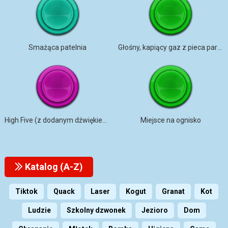
Smażąca patelnia
Głośny, kapiący gaz z pieca parowego
High Five (z dodanym dźwiękiem)
Miejsce na ognisko
Katalog (A-Z)
Tiktok
Quack
Laser
Kogut
Granat
Kot
Ludzie
Szkolny dzwonek
Jezioro
Dom